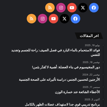
‫X
فيسبوك
‫YouTube
انستقرام
ملخص
الموقع
‫X
فيسبوك
‫YouTube
انستقرام
ملخص
RSS
الموقع
اخر المقالات
RSS
يوليو 18, 2025
فوائد الاستحمام بالماء البارد في فصل الصيف: راحة للجسم وتجديد
للنفس
نوفمبر 18, 2025
دور المغنيسيوم في بناء العضلة: أهمية لا تُقدّر بثمن!
نوفمبر 22, 2024
الأرجنين لتحسين الجنس: دراسة تأثيراته على الصحة الجنسية
سبتمبر 11, 2025
الأخطاء الشائعة عند خسارة الوزن
أكتوبر 5, 2025
برنامج تدريبي قوي جدا لاستهداف عضلات الظهر بالكامل