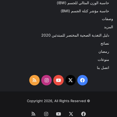
حاسبة الوزن المثالي للجسم (IBW)
حاسبة مؤشر كتلة الجسم (BMI)
وصفات
المزيد
دليل التغذية الصحية المختصر للمبتدئين 2020​
نصائح
رمضان
منوعات
اتصل بنا
‫X
فيسبوك
‫YouTube
انستقرام
ملخص
الموقع
RSS
© Copyright 2026, All Rights Reserved
فيسبوك
‫X
‫YouTube
انستقرام
ملخص