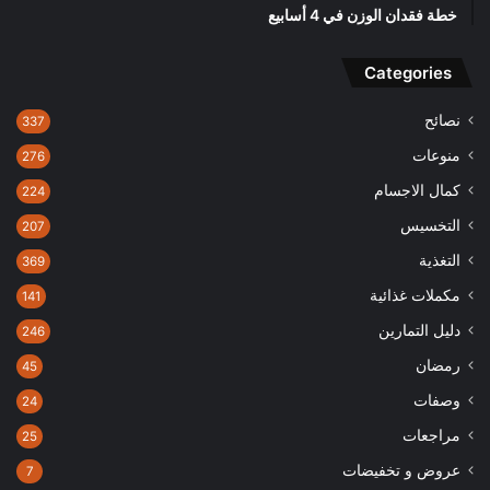
خطة فقدان الوزن في 4 أسابيع
Categories
نصائح
337
منوعات
276
كمال الاجسام
224
التخسيس
207
التغذية
369
مكملات غذائية
141
دليل التمارين
246
رمضان
45
وصفات
24
مراجعات
25
عروض و تخفيضات
7