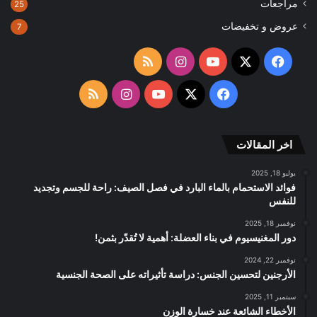
مراجعات
25
عروض و تخفيضات
7
‫X
فيسبوك
‫YouTube
انستقرام
ملخص
الموقع
‫X
فيسبوك
‫YouTube
انستقرام
ملخص
RSS
الموقع
اخر المقالات
RSS
يوليو 18, 2025
فوائد الاستحمام بالماء البارد في فصل الصيف: راحة للجسم وتجديد
للنفس
نوفمبر 18, 2025
دور المغنيسيوم في بناء العضلة: أهمية لا تُقدّر بثمن!
نوفمبر 22, 2024
الأرجنين لتحسين الجنس: دراسة تأثيراته على الصحة الجنسية
سبتمبر 11, 2025
الأخطاء الشائعة عند خسارة الوزن