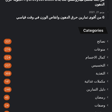
الدهون
يونيو 21, 2021
6 من أقوى تمارين حرق الدهون وانقاص الوزن في وقت قياسي
Categories
نصائح
337
منوعات
276
كمال الاجسام
224
التخسيس
207
التغذية
369
مكملات غذائية
141
دليل التمارين
246
رمضان
45
وصفات
24