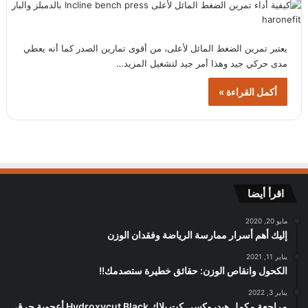
يعتبر تمرين الضغط المائل لأعلى، من أقوى تمارين الصدر كما أنه يعطي
مدى حركي جيد وهذا أمر جيد لتشغيل المزيد…
أكمل القراءة »
اقرأ أيضا
مايو 20, 2020
إليك أهم أسرار ممارسة الرياضة وفقدان الوزن
يناير 11, 2021
الكحول وانقاص الوزن: حقائق خطيرة ستصدمك!!
يناير 3, 2022
مراجعة مكمل هيدروكسي كت بلاك Hydroxycut Black أعجوبة حرق