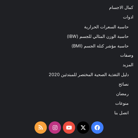
كمال الاجسام
ادوات
حاسبة السعرات الحرارية
حاسبة الوزن المثالي للجسم (IBW)
حاسبة مؤشر كتلة الجسم (BMI)
وصفات
المزيد
دليل التغذية الصحية المختصر للمبتدئين 2020​
نصائح
رمضان
منوعات
اتصل بنا
‫X
فيسبوك
‫YouTube
انستقرام
ملخص