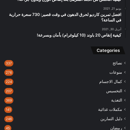
يونيو 21, 2021
افضل تمرين كارديو لحرق الدهون في وقت قصير: 730 سعرة حرارية
في الساعة؟
أبريل 30, 2021
كيفية إنقاص 20 باوند (10 كيلوغرام) بأمان وبسرعة!
Categories
نصائح
337
منوعات
276
كمال الاجسام
224
التخسيس
207
التغذية
369
مكملات غذائية
141
دليل التمارين
246
رمضان
45