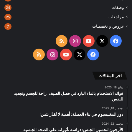
وصفات
24
مراجعات
25
عروض و تخفيضات
7
‫X
فيسبوك
‫YouTube
انستقرام
ملخص
الموقع
‫X
فيسبوك
‫YouTube
انستقرام
ملخص
RSS
الموقع
اخر المقالات
RSS
يوليو 18, 2025
فوائد الاستحمام بالماء البارد في فصل الصيف: راحة للجسم وتجديد
للنفس
نوفمبر 18, 2025
دور المغنيسيوم في بناء العضلة: أهمية لا تُقدّر بثمن!
نوفمبر 22, 2024
الأرجنين لتحسين الجنس: دراسة تأثيراته على الصحة الجنسية