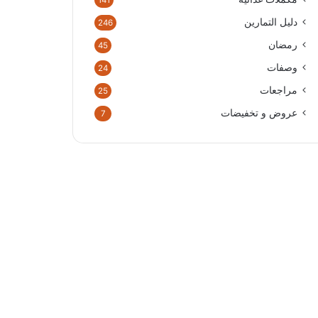
141
دليل التمارين
246
رمضان
45
وصفات
24
مراجعات
25
عروض و تخفيضات
7