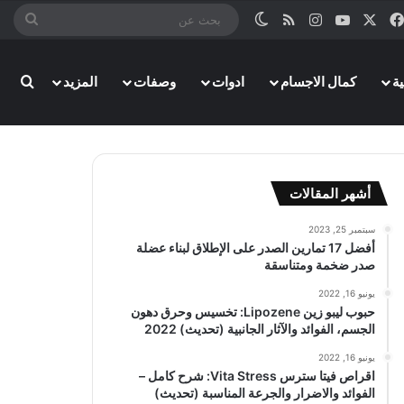
‫X
فيسبوك
‫YouTube
انستقرام
ملخص الموقع RSS
الوضع المظلم
بحث
عن
بحث
ة
كمال الاجسام
ادوات
وصفات
المزيد
أشهر المقالات
سبتمبر 25, 2023
أفضل 17 تمارين الصدر على الإطلاق لبناء عضلة
صدر ضخمة ومتناسقة
يونيو 16, 2022
حبوب ليبو زين Lipozene: تخسيس وحرق دهون
الجسم، الفوائد والآثار الجانبية (تحديث) 2022
يونيو 16, 2022
اقراص فيتا سترس Vita Stress: شرح كامل –
الفوائد والاضرار والجرعة المناسبة (تحديث)