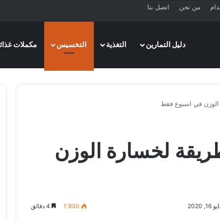
دام
من نحن
اتصل بنا
دليل التمارين
التغذية
التخسيس
مكملات غذائي
الوزن في اسبوع فقط
يقة لخسارة الوزن
 2020
1٬830
4 دقائق