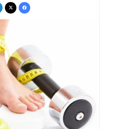
فيسبوك
‫X