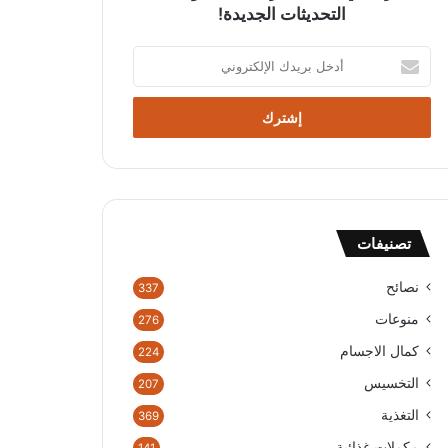
التحديثات الجديدة!
أدخل
بريدك
الإلكتروني
تصنيفات
نصائح
337
منوعات
276
كمال الاجسام
224
التخسيس
207
التغذية
369
مكملات غذائية