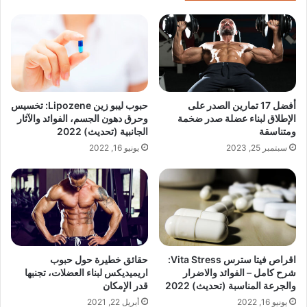
أفضل 17 تمارين الصدر على
حبوب ليبو زين Lipozene: تخسيس
الإطلاق لبناء عضلة صدر ضخمة
وحرق دهون الجسم، الفوائد والآثار
ومتناسقة
الجانبية (تحديث) 2022
سبتمبر 25, 2023
يونيو 16, 2022
اقراص فيتا سترس Vita Stress:
حقائق خطيرة حول حبوب
شرح كامل – الفوائد والاضرار
اريميديكس لبناء العضلات، تجنبها
والجرعة المناسبة (تحديث) 2022
قدر الإمكان
يونيو 16, 2022
أبريل 22, 2021