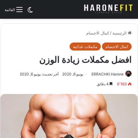
الوضع المظلم
القائمة
الرئيسية
/
كمال الاجسام
كمال الاجسام
مكملات غذائية
افضل مكملات زيادة الوزن
ERRACHKI Harone
يونيو 6, 2020
آخر تحديث: يونيو 6, 2020
6٬163
4 دقائق