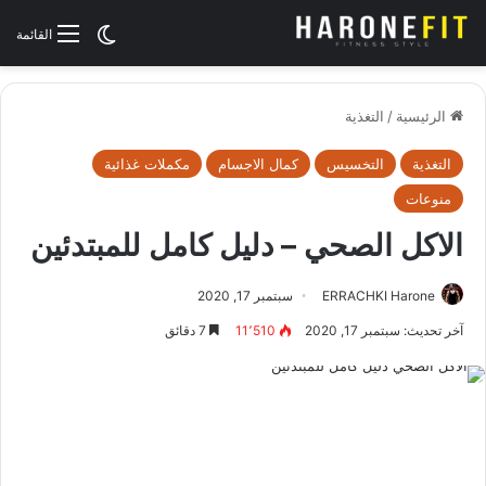
الوضع المظلم
القائمة
الرئيسية
/
التغذية
التغذية
التخسيس
كمال الاجسام
مكملات غذائية
منوعات
الاكل الصحي – دليل كامل للمبتدئين
ERRACHKI Harone
سبتمبر 17, 2020
آخر تحديث: سبتمبر 17, 2020
11٬510
7 دقائق