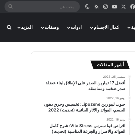
‫X
فيسبوك
‫YouTube
انستقرام
ملخص الموقع RSS
الوضع المظلم
بحث
عن
بحث
ة
كمال الاجسام
ادوات
وصفات
المزيد
أشهر المقالات
سبتمبر 25, 2023
أفضل 17 تمارين الصدر على الإطلاق لبناء عضلة
صدر ضخمة ومتناسقة
يونيو 16, 2022
حبوب ليبو زين Lipozene: تخسيس وحرق دهون
الجسم، الفوائد والآثار الجانبية (تحديث) 2022
يونيو 16, 2022
اقراص فيتا سترس Vita Stress: شرح كامل –
الفوائد والاضرار والجرعة المناسبة (تحديث)