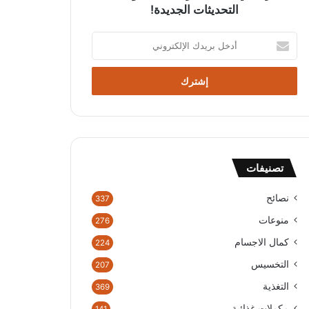
التحديثات الجديدة!
أدخل
بريدك
الإلكتروني
تصنيفات
نصائح
337
منوعات
276
كمال الاجسام
224
التخسيس
207
التغذية
369
مكملات غذائية