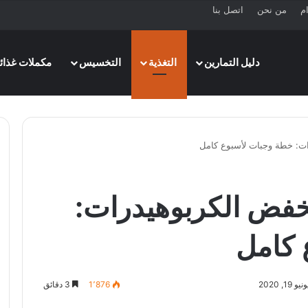
ام
من نحن
اتصل بنا
دليل التمارين
التغذية
التخسيس
مكملات غذائي
ات: خطة وجبات لأسبوع كامل
نخفض الكربوهيدرات:
 كامل
, 2020
1٬876
3 دقائق