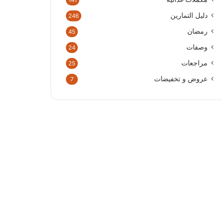
141
دليل التمارين
246
رمضان
45
وصفات
24
مراجعات
25
عروض و تخفيضات
7