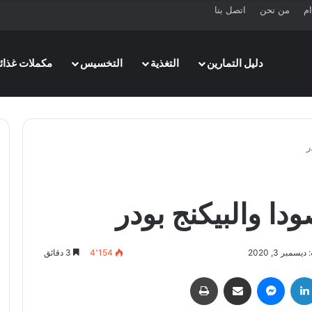
ام
من نحن
اتصل بنا
دليل التمارين
التغذية
التخسيس
مكملات غذائي
ر
ودا والبيكنج بودر
سمبر 3, 2020
4٬154
3 دقائق
لينكدإن
ماسنجر
مشاركة عبر البريد
طباعة