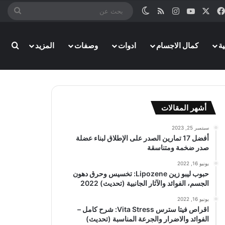
‫X
فيسبوك
‫YouTube
انستقرام
ملخص الموقع RSS
الوضع المظلم
بحث
عن
بحث
ة
كمال الاجسام
ادوات
وصفات
المزيد
أشهر المقالات
سبتمبر 25, 2023
أفضل 17 تمارين الصدر على الإطلاق لبناء عضلة
صدر ضخمة ومتناسقة
يونيو 16, 2022
حبوب ليبو زين Lipozene: تخسيس وحرق دهون
الجسم، الفوائد والآثار الجانبية (تحديث) 2022
يونيو 16, 2022
اقراص فيتا سترس Vita Stress: شرح كامل –
الفوائد والاضرار والجرعة المناسبة (تحديث)