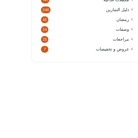
141
دليل التمارين
246
رمضان
45
وصفات
24
مراجعات
25
عروض و تخفيضات
7