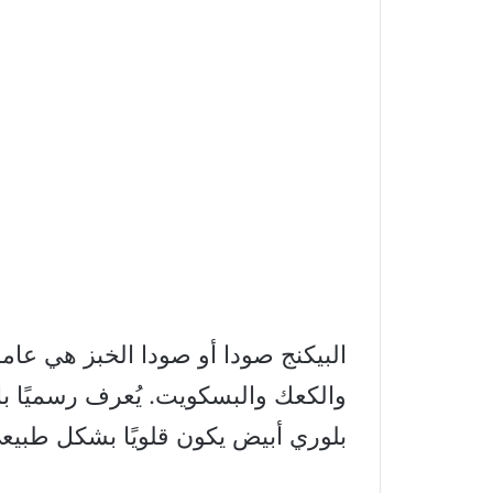
البيكنج صودا أو صودا الخبز هي عا
والكعك والبسكويت. يُعرف رسميًا 
بلوري أبيض يكون قلويًا بشكل طبيع