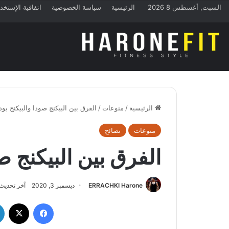
السبت, أغسطس 8 2026
الرئيسية
سياسة الخصوصية
اتفاقية الإستخد
الرئيسية
/
منوعات
/
الفرق بين البيكنج صودا والبيكنج بود
منوعات
نصائح
الفرق بين البيكنج ص
ERRACHKI Harone
ديسمبر 3, 2020
آخر تحديث: دي
فيسبوك
‫X