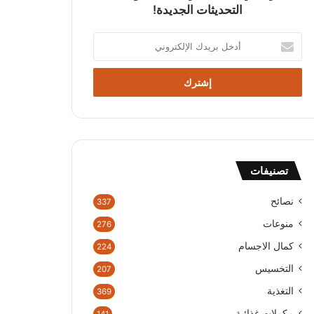
التحديثات الجديدة!
أدخل
بريدك
الإلكتروني
تصنيفات
نصائح
337
منوعات
276
كمال الاجسام
224
التخسيس
207
التغذية
369
مكملات غذائية