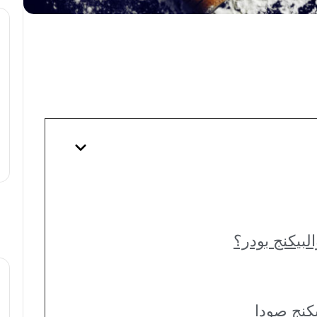
لبيكنج بودر؟
بيكنج صودا