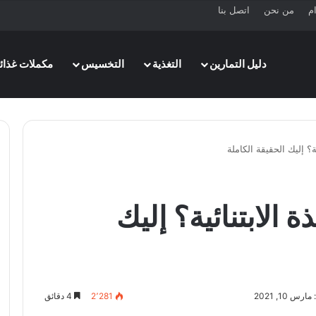
ام
من نحن
اتصل بنا
دليل التمارين
التغذية
التخسيس
مكملات غذائي
ة؟ إليك الحقيقة الكاملة
 الابتنائية؟ إليك
س 10, 2021
2٬281
4 دقائق