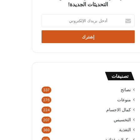
التحديثات الجديدة!
أدخل
بريدك
الإلكتروني
تصنيفات
نصائح
337
منوعات
276
كمال الاجسام
224
التخسيس
207
التغذية
369
مكملات غذائية