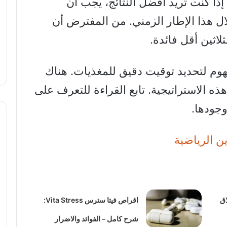
تنائية تستغرق 30 دقيقة. إذا كنت تريد أفضل النتائج، يجب أن
ال هذا الإطار الزمني. من المفترض أن
لاثين أقل فائدة.
وم لتحديد توقيت دقيق للمغذيات. هناك
هذه الاستراتيجية. تابع القراءة للتعرف على
وجودها.
ن الرياضية
اق
اقراص فيتا سترس Vita Stress:
شرح كامل – الفوائد والاضرار