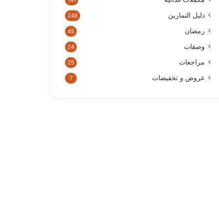
141
دليل التمارين
246
رمضان
45
وصفات
24
مراجعات
25
عروض و تخفيضات
7