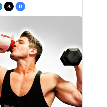
فيسبوك
‫X