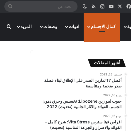
‫X
فيسبوك
‫YouTube
انستقرام
ملخص الموقع RSS
الوضع المظلم
بحث
عن
بحث
ة
كمال الاجسام
ادوات
وصفات
المزيد
أشهر المقالات
سبتمبر 25, 2023
أفضل 17 تمارين الصدر على الإطلاق لبناء عضلة
صدر ضخمة ومتناسقة
يونيو 16, 2022
حبوب ليبو زين Lipozene: تخسيس وحرق دهون
الجسم، الفوائد والآثار الجانبية (تحديث) 2022
يونيو 16, 2022
اقراص فيتا سترس Vita Stress: شرح كامل –
الفوائد والاضرار والجرعة المناسبة (تحديث)