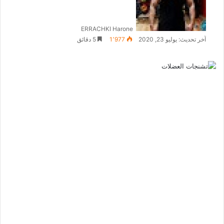
ERRACHKI Harone
آخر تحديث: يوليو 23, 2020
1٬977
5 دقائق