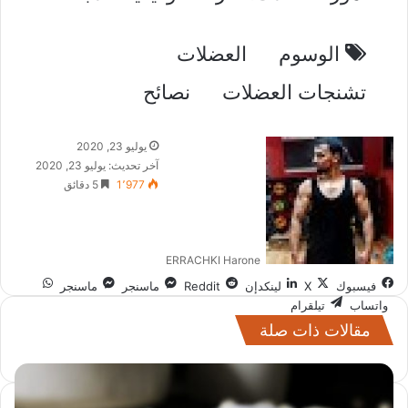
الوسوم
العضلات
تشنجات العضلات
نصائح
يوليو 23, 2020
آخر تحديث: يوليو 23, 2020
1٬977
5 دقائق
ERRACHKI Harone
فيسبوك
‫X
لينكدإن
ماسنجر
ماسنجر
واتساب
تيلقرام
مقالات ذات صلة