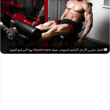
أفضل تمارين الأرجل الأمامية استهدف عضلة (Quadriceps) بهذا البرنامج القوي!