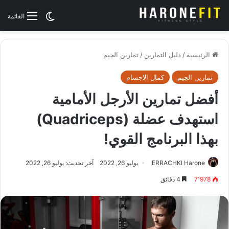
الوضع المظلم
القائمة
الرئيسية
/
دليل التمارين
/
تمارين الجيم
تمارين الجيم
كمال الاجسام
أفضل تمارين الأرجل الأمامية
استهدف عضلة (Quadriceps)
بهذا البرنامج القوي!
ERRACHKI Harone
يوليو 26, 2022
آخر تحديث: يوليو 26, 2022
7٬978
4 دقائق