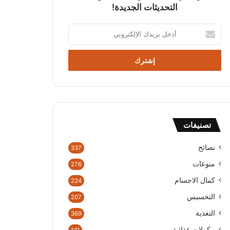
التحديثات الجديدة!
أدخل
بريدك
الإلكتروني
تصنيفات
نصائح
337
منوعات
276
كمال الاجسام
224
التخسيس
207
التغذية
369
مكملات غذائية