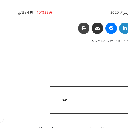
 2020
10٬325
4 دقائق
لينكدإن
ماسنجر
مشاركة عبر البريد
طباعة