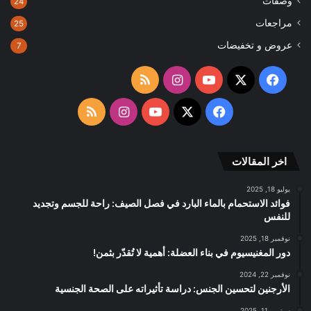
وصفات
24
مراجعات
25
عروض و تخفيضات
7
‫X
فيسبوك
‫YouTube
انستقرام
ملخص
الموقع
‫X
فيسبوك
‫YouTube
انستقرام
ملخص
RSS
الموقع
اخر المقالات
RSS
يوليو 18, 2025
فوائد الاستحمام بالماء البارد في فصل الصيف: راحة للجسم وتجديد
للنفس
نوفمبر 18, 2025
دور المغنيسيوم في بناء العضلة: أهمية لا تُقدّر بثمن!
نوفمبر 22, 2024
الأرجنين لتحسين الجنس: دراسة تأثيراته على الصحة الجنسية
سبتمبر 11, 2025