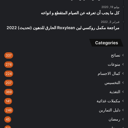
يوليو 19, 2020
كل ما يجب أن تعرفه عن الصيام المتقطع و انواعه
فبراير 3, 2022
مراجعة مكمل روكسي لين Roxylean الحارق للدهون (تحديث) 2022
Categories
نصائح
337
منوعات
276
كمال الاجسام
224
التخسيس
207
التغذية
369
مكملات غذائية
141
دليل التمارين
246
رمضان
45