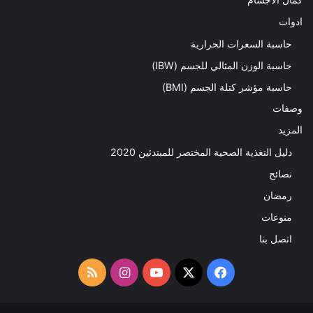
كمال الاجسام
ادوات
حاسبة السعرات الحرارية
حاسبة الوزن المثالي للجسم (IBW)
حاسبة مؤشر كتلة الجسم (BMI)
وصفات
المزيد
دليل التغذية الصحية المختصر للمبتدئين 2020​
نصائح
رمضان
منوعات
اتصل بنا
‫X
فيسبوك
‫YouTube
انستقرام
ملخص
الموقع