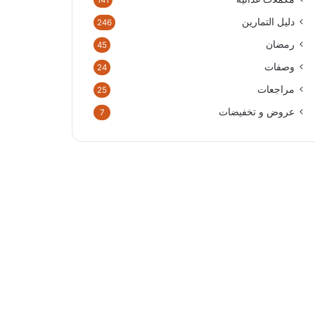
141
دليل التمارين
246
رمضان
45
وصفات
24
مراجعات
25
عروض و تخفيضات
7