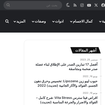
‫X
فيسبوك
‫YouTube
انستقرام
ملخص الموقع RSS
الوضع المظلم
بحث
عن
بحث
ة
كمال الاجسام
ادوات
وصفات
المزيد
أشهر المقالات
سبتمبر 25, 2023
أفضل 17 تمارين الصدر على الإطلاق لبناء عضلة
صدر ضخمة ومتناسقة
يونيو 16, 2022
حبوب ليبو زين Lipozene: تخسيس وحرق دهون
الجسم، الفوائد والآثار الجانبية (تحديث) 2022
يونيو 16, 2022
اقراص فيتا سترس Vita Stress: شرح كامل –
الفوائد والاضرار والجرعة المناسبة (تحديث)