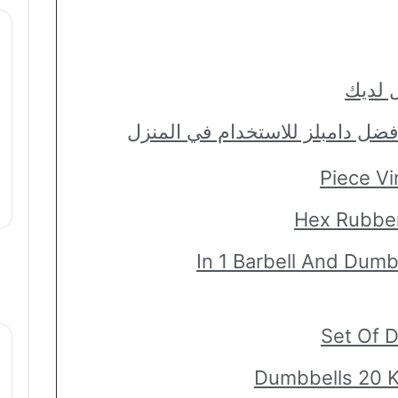
 لديك
Hex Rubber
2 In 1 Barbell And Du
Set Of 
Dumbbells 20 K