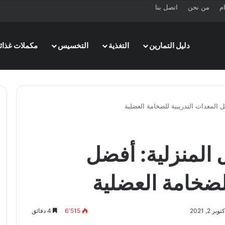
ام
من نحن
اتصل بنا
دليل التمارين
التغذية
التخسيس
مكملات غذائي
 المعدات التدريبية للضخامة العضلية
المنزلية: أفضل
للضخامة العضلية
 2, 2021
6٬515
4 دقائق