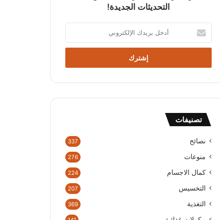
التحديثات الجديدة!
أدخل
بريدك
الإلكتروني
تصنيفات
نصائح
337
منوعات
276
كمال الاجسام
224
التخسيس
207
التغذية
369
مكملات غذائية