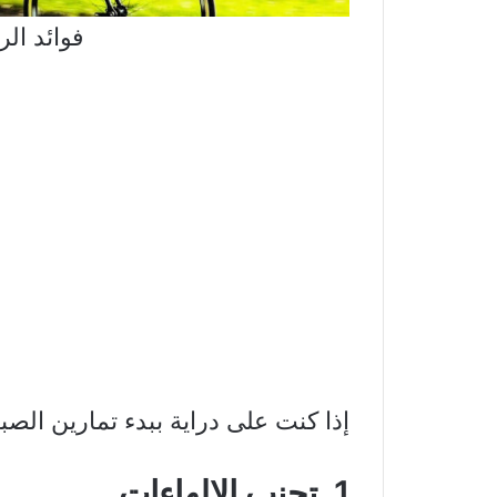
فوائد ال
إذا كنت على دراية ببدء تمارين الصبا
1. تجنب الإلهاءات