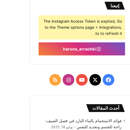
إتبعنا
The Instagram Access Token is expired, Go
to the Theme options page > Integrations,
to to refresh it.
harone_errachki
‫X
فيسبوك
‫YouTube
انستقرام
ملخص
الموقع
RSS
أحدث المقالات
فوائد الاستحمام بالماء البارد في فصل الصيف:
راحة للجسم وتجديد للنفس
يوليو 18, 2025