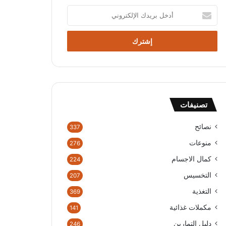
أدخل
بريدك
الإلكتروني
تصنيفات
نصائح
337
منوعات
276
كمال الاجسام
224
التخسيس
207
التغذية
369
مكملات غذائية
141
دليل التمارين
246