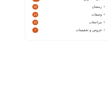
رمضان
45
وصفات
24
مراجعات
25
عروض و تخفيضات
7