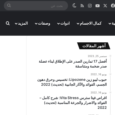
‫X
فيسبوك
‫YouTube
انستقرام
ملخص الموقع RSS
الوضع المظلم
بحث
عن
بحث
ة
كمال الاجسام
ادوات
وصفات
المزيد
أشهر المقالات
سبتمبر 25, 2023
أفضل 17 تمارين الصدر على الإطلاق لبناء عضلة
صدر ضخمة ومتناسقة
يونيو 16, 2022
حبوب ليبو زين Lipozene: تخسيس وحرق دهون
الجسم، الفوائد والآثار الجانبية (تحديث) 2022
يونيو 16, 2022
اقراص فيتا سترس Vita Stress: شرح كامل –
الفوائد والاضرار والجرعة المناسبة (تحديث)
2022