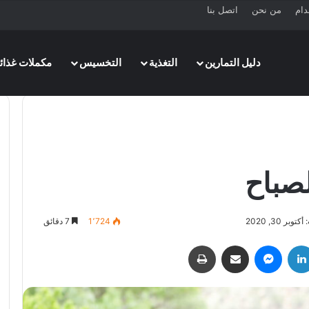
دام
من نحن
اتصل بنا
دليل التمارين
التغذية
التخسيس
مكملات غذائي
لصباح
بر 30, 2020
1٬724
7 دقائق
لينكدإن
ماسنجر
مشاركة عبر البريد
طباعة