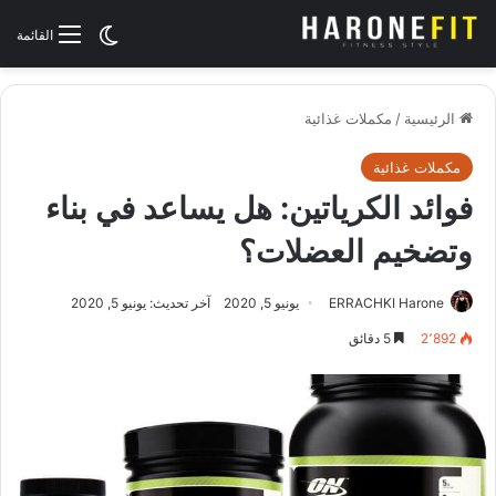
الوضع المظلم
القائمة
الرئيسية
/
مكملات غذائية
مكملات غذائية
فوائد الكرياتين: هل يساعد في بناء
وتضخيم العضلات؟
ERRACHKI Harone
يونيو 5, 2020
آخر تحديث: يونيو 5, 2020
2٬892
5 دقائق