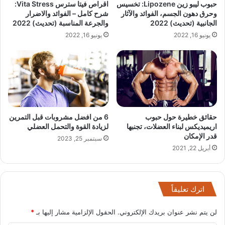
حبوب ليبو زين Lipozene: تخسيس
اقراص فيتا سترس Vita Stress:
وحرق دهون الجسم، الفوائد والآثار
شرح كامل – الفوائد والاضرار
الجانبية (تحديث) 2022
والجرعة المناسبة (تحديث) 2022
يونيو 16, 2022
يونيو 16, 2022
حقائق خطيرة حول حبوب
6 من افضل مشروبات قبل التمرين
اريميديكس لبناء العضلات، تجنبها
لزيادة القوة والتحمل العضلي
قدر الإمكان
سبتمبر 25, 2023
أبريل 22, 2021
اترك تعليقاً
لن يتم نشر عنوان بريدك الإلكتروني.
الحقول الإلزامية مشار إليها بـ
*