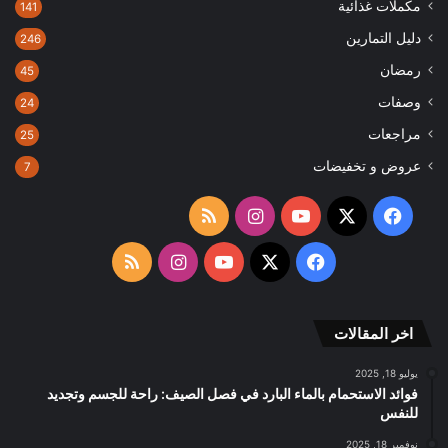
مكملات غذائية
141
دليل التمارين
246
رمضان
45
وصفات
24
مراجعات
25
عروض و تخفيضات
7
‫X
فيسبوك
‫YouTube
انستقرام
ملخص
الموقع
‫X
فيسبوك
‫YouTube
انستقرام
ملخص
RSS
الموقع
اخر المقالات
RSS
يوليو 18, 2025
فوائد الاستحمام بالماء البارد في فصل الصيف: راحة للجسم وتجديد
للنفس
نوفمبر 18, 2025