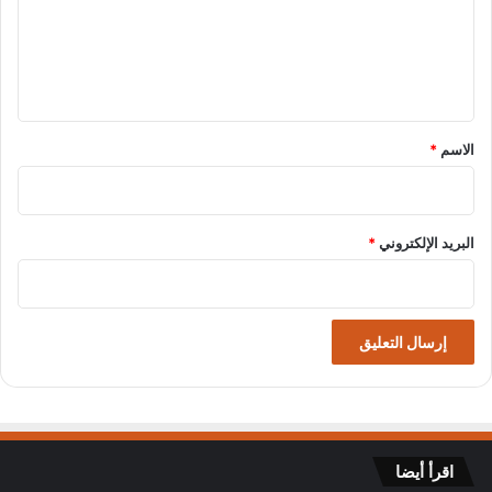
ع
ل
ي
ق
*
الاسم
*
البريد الإلكتروني
*
اقرأ أيضا