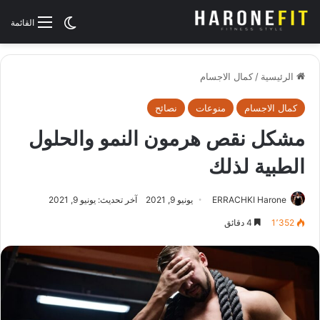
الوضع المظلم
القائمة
الرئيسية
/
كمال الاجسام
كمال الاجسام
منوعات
نصائح
مشكل نقص هرمون النمو والحلول
الطبية لذلك
ERRACHKI Harone
يونيو 9, 2021
آخر تحديث: يونيو 9, 2021
1٬352
4 دقائق