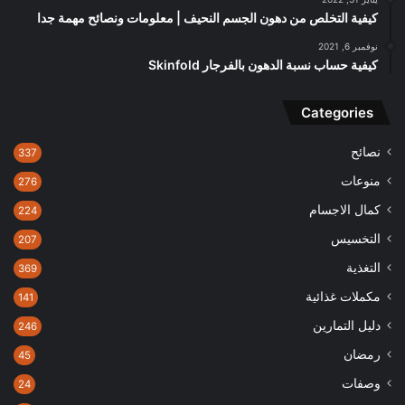
كيفية التخلص من دهون الجسم النحيف | معلومات ونصائح مهمة جدا
نوفمبر 6, 2021
كيفية حساب نسبة الدهون بالفرجار Skinfold
Categories
نصائح
337
منوعات
276
كمال الاجسام
224
التخسيس
207
التغذية
369
مكملات غذائية
141
دليل التمارين
246
رمضان
45
وصفات
24