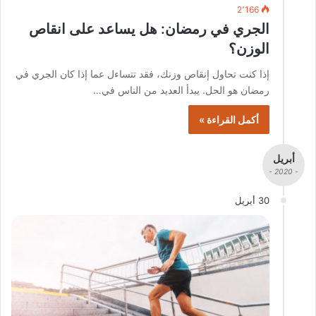
2٬166
الجري في رمضان: هل يساعد على انقاص
الوزن؟
إذا كنت تحاول إنقاص وزنك، فقد تتساءل عما إذا كان الجري في
رمضان هو الحل. يبدأ العديد من الناس في…
أكمل القراءة »
أبريل
- 2020 -
30 أبريل