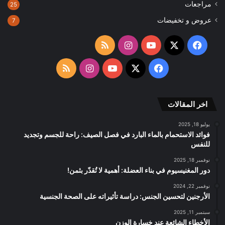
مراجعات
25
عروض و تخفيضات
7
‫X
فيسبوك
‫YouTube
انستقرام
ملخص
الموقع
‫X
فيسبوك
‫YouTube
انستقرام
ملخص
RSS
الموقع
اخر المقالات
RSS
يوليو 18, 2025
فوائد الاستحمام بالماء البارد في فصل الصيف: راحة للجسم وتجديد
للنفس
نوفمبر 18, 2025
دور المغنيسيوم في بناء العضلة: أهمية لا تُقدّر بثمن!
نوفمبر 22, 2024
الأرجنين لتحسين الجنس: دراسة تأثيراته على الصحة الجنسية
سبتمبر 11, 2025
الأخطاء الشائعة عند خسارة الوزن