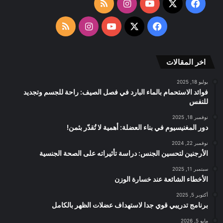
‫X
فيسبوك
‫YouTube
انستقرام
ملخص
الموقع
‫X
فيسبوك
‫YouTube
انستقرام
ملخص
RSS
الموقع
اخر المقالات
RSS
يوليو 18, 2025
فوائد الاستحمام بالماء البارد في فصل الصيف: راحة للجسم وتجديد
للنفس
نوفمبر 18, 2025
دور المغنيسيوم في بناء العضلة: أهمية لا تُقدّر بثمن!
نوفمبر 22, 2024
الأرجنين لتحسين الجنس: دراسة تأثيراته على الصحة الجنسية
سبتمبر 11, 2025
الأخطاء الشائعة عند خسارة الوزن
أكتوبر 5, 2025
برنامج تدريبي قوي جدا لاستهداف عضلات الظهر بالكامل
مايو 5, 2026