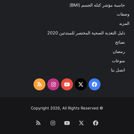
حاسبة مؤشر كتلة الجسم (BMI)
وصفات
المزيد
دليل التغذية الصحية المختصر للمبتدئين 2020​
نصائح
رمضان
منوعات
اتصل بنا
‫X
فيسبوك
‫YouTube
انستقرام
ملخص
الموقع
RSS
© Copyright 2026, All Rights Reserved
فيسبوك
‫X
‫YouTube
انستقرام
ملخص