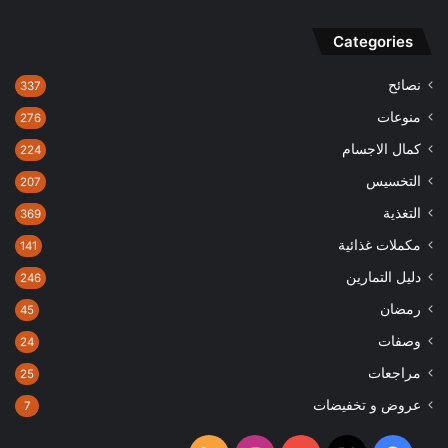
Categories
نصائح
337
منوعات
276
كمال الاجسام
224
التخسيس
207
التغذية
369
مكملات غذائية
141
دليل التمارين
246
رمضان
45
وصفات
24
مراجعات
25
عروض و تخفيضات
7