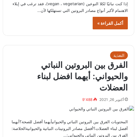
إذا كنت نباتيًا لكلا النوعين (vegan ، vegetarian)، فقد ترغب في إيلاء
الاهتمام لأكبر أنواع مصادر البروتين التي تستهلكها لأن…
أكمل القراءة »
التغذية
الفرق بين البروتين النباتي
والحيواني: أيهما افضل لبناء
العضلات
أكتوبر 26, 2021
9٬488
المحتويات الفرق بين البروتين النباتي والحيوانيأيهما أفضل للصحة؟أيهما
أفضل لبناء العضلات؟أفضل مصادر البروتينات النباتية والحيوانيةالخلاصة:
الفرق بين البروتين النباتي والحيواني:…