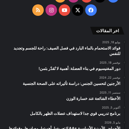
الموقع
‫X
فيسبوك
‫YouTube
انستقرام
ملخص
RSS
الموقع
اخر المقالات
RSS
يوليو 18, 2025
فوائد الاستحمام بالماء البارد في فصل الصيف: راحة للجسم وتجديد
للنفس
نوفمبر 18, 2025
دور المغنيسيوم في بناء العضلة: أهمية لا تُقدّر بثمن!
نوفمبر 22, 2024
الأرجنين لتحسين الجنس: دراسة تأثيراته على الصحة الجنسية
سبتمبر 11, 2025
الأخطاء الشائعة عند خسارة الوزن
أكتوبر 5, 2025
برنامج تدريبي قوي جدا لاستهداف عضلات الظهر بالكامل
مايو 5, 2026
الأحماض الأمينية الأساسية EAAs تعريفها، أهميتها، مصادرها، وفوائدها