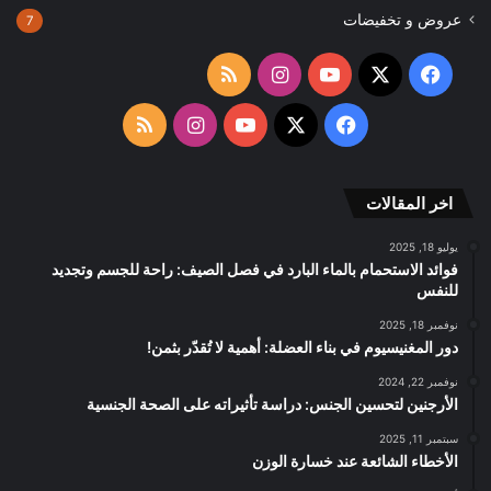
عروض و تخفيضات
7
‫X
فيسبوك
‫YouTube
انستقرام
ملخص
الموقع
‫X
فيسبوك
‫YouTube
انستقرام
ملخص
RSS
الموقع
اخر المقالات
RSS
يوليو 18, 2025
فوائد الاستحمام بالماء البارد في فصل الصيف: راحة للجسم وتجديد
للنفس
نوفمبر 18, 2025
دور المغنيسيوم في بناء العضلة: أهمية لا تُقدّر بثمن!
نوفمبر 22, 2024
الأرجنين لتحسين الجنس: دراسة تأثيراته على الصحة الجنسية
سبتمبر 11, 2025
الأخطاء الشائعة عند خسارة الوزن