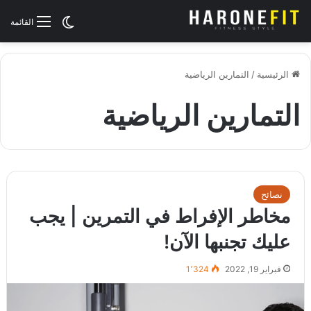
الوضع المظلم
القائمة
الرئيسية
/
التمارين الرياضية
التمارين الرياضية
نصائح
مخاطر الإفراط في التمرين | يجب
عليك تجنبها الآن!
فبراير 19, 2022
1٬324