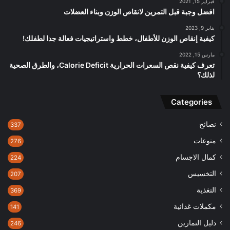
فبراير 15, 2021
افضل وجبة قبل التمرين لانقاص الوزن وبناء العضلات
يناير 9, 2023
كيفية إنقاص الوزن للأطفال، خطط واستراتيجيات فعالة جدا لطفلك!
مارس 15, 2022
تعرف كيفية نقص السعرات الحرارية Calorie Deficit، والطرق الصحية
لذلك؟
Categories
نصائح
337
منوعات
276
كمال الاجسام
224
التخسيس
207
التغذية
369
مكملات غذائية
141
دليل التمارين
246