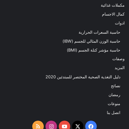
مكملات غذائية
كمال الاجسام
ادوات
حاسبة السعرات الحرارية
حاسبة الوزن المثالي للجسم (IBW)
حاسبة مؤشر كتلة الجسم (BMI)
وصفات
المزيد
دليل التغذية الصحية المختصر للمبتدئين 2020​
نصائح
رمضان
منوعات
اتصل بنا
‫X
فيسبوك
‫YouTube
انستقرام
ملخص