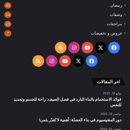
رمضان
45
وصفات
24
مراجعات
25
عروض و تخفيضات
7
‫X
فيسبوك
‫YouTube
انستقرام
ملخص
الموقع
‫X
فيسبوك
‫YouTube
انستقرام
ملخص
RSS
الموقع
اخر المقالات
RSS
يوليو 18, 2025
فوائد الاستحمام بالماء البارد في فصل الصيف: راحة للجسم وتجديد
للنفس
نوفمبر 18, 2025
دور المغنيسيوم في بناء العضلة: أهمية لا تُقدّر بثمن!
نوفمبر 22, 2024