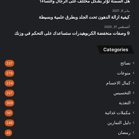
هل السمنة تؤثر بشكل مختلف على الرجال والنساء؟
يناير 6, 2021
كيفية ازالة الدهون تحت الجلد وبطرق علمية وبسيطة
أغسطس 31, 2020
9 وصفات منخفضة الكربوهيدرات ستساعدك على التحكم في وزنك
Categories
نصائح
337
منوعات
276
كمال الاجسام
224
التخسيس
207
التغذية
369
مكملات غذائية
141
دليل التمارين
246
رمضان
45