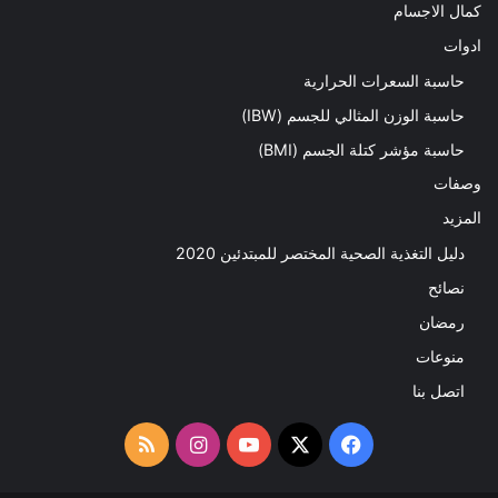
كمال الاجسام
ادوات
حاسبة السعرات الحرارية
حاسبة الوزن المثالي للجسم (IBW)
حاسبة مؤشر كتلة الجسم (BMI)
وصفات
المزيد
دليل التغذية الصحية المختصر للمبتدئين 2020​
نصائح
رمضان
منوعات
اتصل بنا
‫X
فيسبوك
‫YouTube
انستقرام
ملخص
الموقع