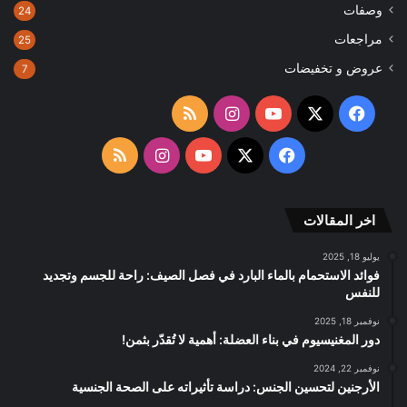
وصفات
24
مراجعات
25
عروض و تخفيضات
7
‫X
فيسبوك
‫YouTube
انستقرام
ملخص
الموقع
‫X
فيسبوك
‫YouTube
انستقرام
ملخص
RSS
الموقع
اخر المقالات
RSS
يوليو 18, 2025
فوائد الاستحمام بالماء البارد في فصل الصيف: راحة للجسم وتجديد
للنفس
نوفمبر 18, 2025
دور المغنيسيوم في بناء العضلة: أهمية لا تُقدّر بثمن!
نوفمبر 22, 2024
الأرجنين لتحسين الجنس: دراسة تأثيراته على الصحة الجنسية