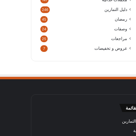
141
دليل التمارين
246
رمضان
45
وصفات
24
مراجعات
25
عروض و تخفيضات
7
قائمة
لتمارين
ة