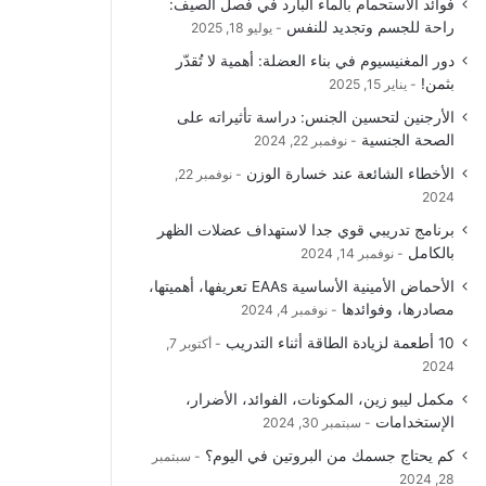
فوائد الاستحمام بالماء البارد في فصل الصيف:
و
T
ق
ا
راحة للجسم وتجديد للنفس
يوليو 18, 2025
دور المغنيسيوم في بناء العضلة: أهمية لا تُقدّر
ك
u
ر
ل
بثمن!
يناير 15, 2025
b
ا
م
الأرجنين لتحسين الجنس: دراسة تأثيراته على
الصحة الجنسية
نوفمبر 22, 2024
e
م
و
الأخطاء الشائعة عند خسارة الوزن
نوفمبر 22,
ق
2024
برنامج تدريبي قوي جدا لاستهداف عضلات الظهر
ع
بالكامل
نوفمبر 14, 2024
R
الأحماض الأمينية الأساسية EAAs تعريفها، أهميتها،
مصادرها، وفوائدها
نوفمبر 4, 2024
S
10 أطعمة لزيادة الطاقة أثناء التدريب
أكتوبر 7,
2024
S
مكمل ليبو زين، المكونات، الفوائد، الأضرار،
الإستخدامات
سبتمبر 30, 2024
كم يحتاج جسمك من البروتين في اليوم؟
سبتمبر
28, 2024