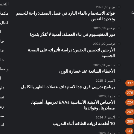
التخ
يوليو 18, 2025
ن
فوائد الاستحمام بالماء البارد في فصل الصيف: راحة للجسم
مكملا
وتجديد للنفس
كمال 
نوفمبر 18, 2025
ا
دور المغنيسيوم في بناء العضلة: أهمية لا تُقدّر بثمن!
حاس
نوفمبر 22, 2024
الأرجنين لتحسين الجنس: دراسة تأثيراته على الصحة
حاس
الجنسية
حاس
سبتمبر 11, 2025
وصفا
الأخطاء الشائعة عند خسارة الوزن
ا
أكتوبر 5, 2025
337
برنامج تدريبي قوي جدا لاستهداف عضلات الظهر بالكامل
دلي
276
مايو 5, 2026
نصا
الأحماض الأمينية الأساسية EAAs تعريفها، أهميتها،
224
رم
مصادرها، وفوائدها
207
من
أكتوبر 7, 2024
369
10 أطعمة لزيادة الطاقة أثناء التدريب
اتص
141
مايو 5, 2026