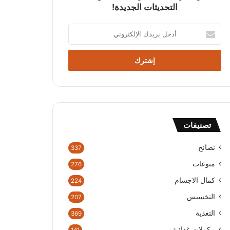
التحديثات الجديدة!
أ
د
خ
ل
ب
ر
ي
د
ك
تصنيفات
ا
ل
إ
نصائح
337
ل
منوعات
276
ك
ت
كمال الاجسام
224
ر
التخسيس
207
و
ن
التغذية
369
ي
مكملات غذائية