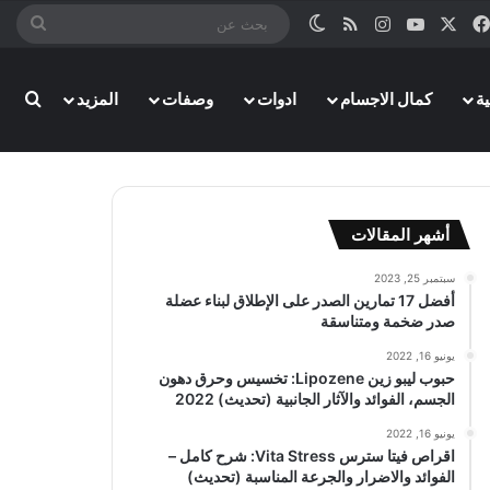
‫X
فيسبوك
‫YouTube
انستقرام
ملخص الموقع RSS
الوضع المظلم
بحث
عن
ة
كمال الاجسام
ادوات
وصفات
المزيد
بحث
أشهر المقالات
سبتمبر 25, 2023
أفضل 17 تمارين الصدر على الإطلاق لبناء عضلة
صدر ضخمة ومتناسقة
يونيو 16, 2022
حبوب ليبو زين Lipozene: تخسيس وحرق دهون
الجسم، الفوائد والآثار الجانبية (تحديث) 2022
يونيو 16, 2022
اقراص فيتا سترس Vita Stress: شرح كامل –
الفوائد والاضرار والجرعة المناسبة (تحديث)