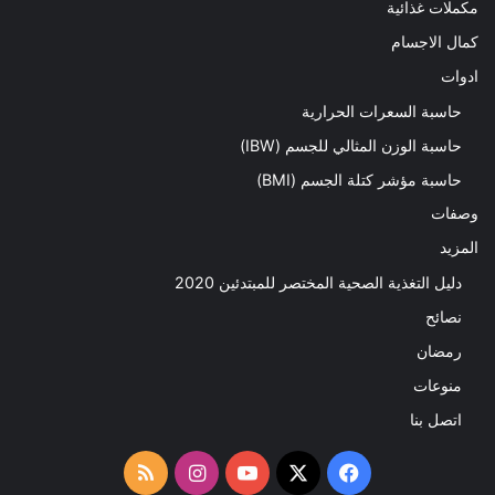
مكملات غذائية
كمال الاجسام
ادوات
حاسبة السعرات الحرارية
حاسبة الوزن المثالي للجسم (IBW)
حاسبة مؤشر كتلة الجسم (BMI)
وصفات
المزيد
دليل التغذية الصحية المختصر للمبتدئين 2020​
نصائح
رمضان
منوعات
اتصل بنا
‫X
فيسبوك
‫YouTube
انستقرام
ملخص