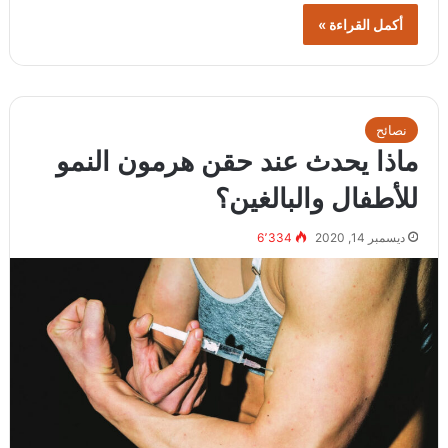
أكمل القراءة »
نصائح
ماذا يحدث عند حقن هرمون النمو
للأطفال والبالغين؟
ديسمبر 14, 2020
6٬334