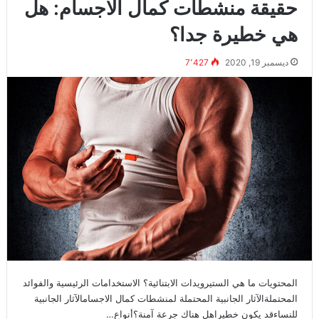
حقيقة منشطات كمال الاجسام: هل
هي خطيرة جدا؟
ديسمبر 19, 2020
7٬427
المحتويات ما هي الستيرويدات الابتنائية؟ الاستخدامات الرئيسية والفوائد
المحتملةالآثار الجانبية المحتملة لمنشطات كمال الاجسامالآثار الجانبية
للنساءقد يكون خطيراهل هناك جرعة آمنة؟أنواع…