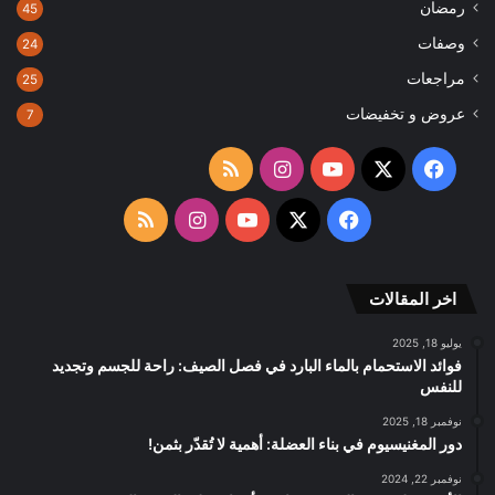
رمضان
45
وصفات
24
مراجعات
25
عروض و تخفيضات
7
‫X
فيسبوك
‫YouTube
انستقرام
ملخص
الموقع
‫X
فيسبوك
‫YouTube
انستقرام
ملخص
RSS
الموقع
اخر المقالات
RSS
يوليو 18, 2025
فوائد الاستحمام بالماء البارد في فصل الصيف: راحة للجسم وتجديد
للنفس
نوفمبر 18, 2025
دور المغنيسيوم في بناء العضلة: أهمية لا تُقدّر بثمن!
نوفمبر 22, 2024