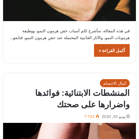
في هذه المقالة، سأشرح لكم أسباب حقن هرمون النمو، ووظيفة
هرمونات النمو، والآثار الجانبية المحتملة عند حقن هرمون النمو، فتابعو…
أكمل القراءة »
كمال الاجسام
المنشطات الابتنائية: فوائدها
واضرارها على صحتك
يونيو 30, 2020
1٬733