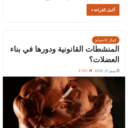
أكمل القراءة »
كمال الاجسام
المنشطات القانونية ودورها في بناء
العضلات؟
يونيو 21, 2020
4٬301