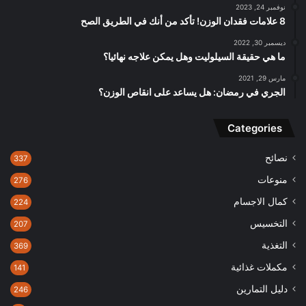
نوفمبر 24, 2023
8 علامات فقدان الوزن! تأكد من أنك في الطريق الصح
ديسمبر 30, 2022
ما هي حقيقة السيلوليت وهل يمكن علاجه نهائيا؟
مارس 29, 2021
الجري في رمضان: هل يساعد على انقاص الوزن؟
Categories
نصائح
337
منوعات
276
كمال الاجسام
224
التخسيس
207
التغذية
369
مكملات غذائية
141
دليل التمارين
246