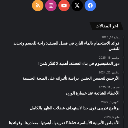
الموقع
‫X
فيسبوك
‫YouTube
انستقرام
ملخص
RSS
الموقع
اخر المقالات
RSS
يوليو 18, 2025
فوائد الاستحمام بالماء البارد في فصل الصيف: راحة للجسم وتجديد
للنفس
نوفمبر 18, 2025
دور المغنيسيوم في بناء العضلة: أهمية لا تُقدّر بثمن!
نوفمبر 22, 2024
الأرجنين لتحسين الجنس: دراسة تأثيراته على الصحة الجنسية
سبتمبر 11, 2025
الأخطاء الشائعة عند خسارة الوزن
أكتوبر 5, 2025
برنامج تدريبي قوي جدا لاستهداف عضلات الظهر بالكامل
مايو 5, 2026
الأحماض الأمينية الأساسية EAAs تعريفها، أهميتها، مصادرها، وفوائدها