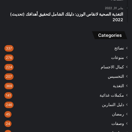
يناير 31, 2022
التغذية الصحية لانقاص الوزن: دليلك الشامل لتحقيق أهدافك (تحديث)
2022
Categories
نصائح
337
منوعات
276
كمال الاجسام
224
التخسيس
207
التغذية
369
مكملات غذائية
141
دليل التمارين
246
رمضان
45
وصفات
24