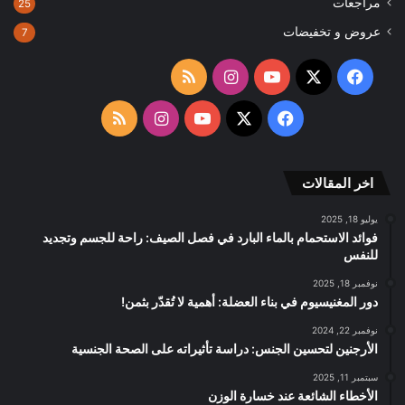
مراجعات
25
عروض و تخفيضات
7
‫X
فيسبوك
‫YouTube
انستقرام
ملخص
الموقع
‫X
فيسبوك
‫YouTube
انستقرام
ملخص
RSS
الموقع
اخر المقالات
RSS
يوليو 18, 2025
فوائد الاستحمام بالماء البارد في فصل الصيف: راحة للجسم وتجديد
للنفس
نوفمبر 18, 2025
دور المغنيسيوم في بناء العضلة: أهمية لا تُقدّر بثمن!
نوفمبر 22, 2024
الأرجنين لتحسين الجنس: دراسة تأثيراته على الصحة الجنسية
سبتمبر 11, 2025
الأخطاء الشائعة عند خسارة الوزن