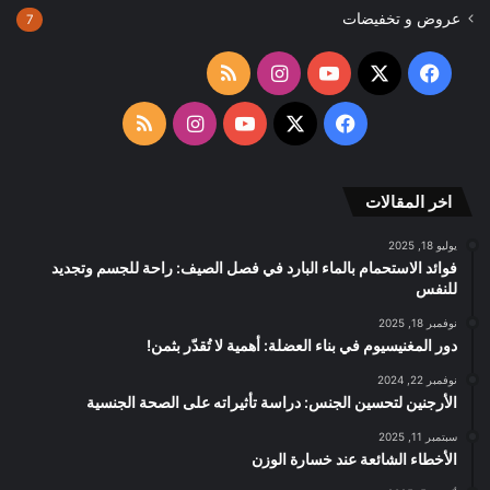
عروض و تخفيضات
7
‫X
فيسبوك
‫YouTube
انستقرام
ملخص
الموقع
‫X
فيسبوك
‫YouTube
انستقرام
ملخص
RSS
الموقع
اخر المقالات
RSS
يوليو 18, 2025
فوائد الاستحمام بالماء البارد في فصل الصيف: راحة للجسم وتجديد
للنفس
نوفمبر 18, 2025
دور المغنيسيوم في بناء العضلة: أهمية لا تُقدّر بثمن!
نوفمبر 22, 2024
الأرجنين لتحسين الجنس: دراسة تأثيراته على الصحة الجنسية
سبتمبر 11, 2025
الأخطاء الشائعة عند خسارة الوزن