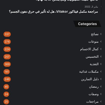
يناير 3, 2022
مراجعة مكمل فيتاكور Vitakor، هل له تأثير في حرق دهون الجسم؟
Categories
نصائح
337
منوعات
276
كمال الاجسام
224
التخسيس
207
التغذية
369
مكملات غذائية
141
دليل التمارين
246
رمضان
45
وصفات
24
مراجعات
25