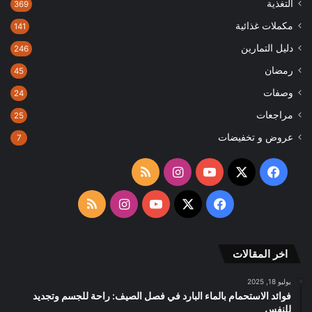
التغذية
369
مكملات غذائية
141
دليل التمارين
246
رمضان
45
وصفات
24
مراجعات
25
عروض و تخفيضات
7
‫X
فيسبوك
‫YouTube
انستقرام
ملخص
الموقع
‫X
فيسبوك
‫YouTube
انستقرام
ملخص
RSS
الموقع
اخر المقالات
RSS
يوليو 18, 2025
فوائد الاستحمام بالماء البارد في فصل الصيف: راحة للجسم وتجديد
للنفس