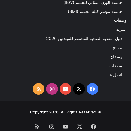
حاسبة الوزن المثالي للجسم (IBW)
حاسبة مؤشر كتلة الجسم (BMI)
وصفات
المزيد
دليل التغذية الصحية المختصر للمبتدئين 2020​
نصائح
رمضان
منوعات
اتصل بنا
‫X
فيسبوك
‫YouTube
انستقرام
ملخص
الموقع
RSS
© Copyright 2026, All Rights Reserved
فيسبوك
‫X
‫YouTube
انستقرام
ملخص