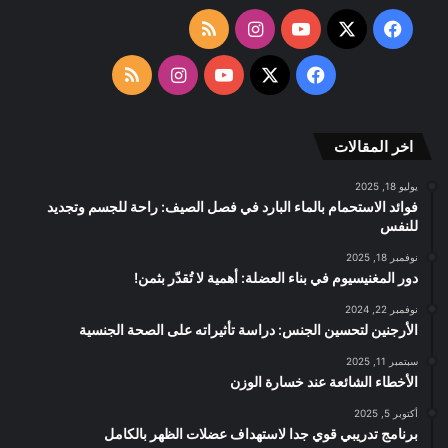
‫X
فيسبوك
‫YouTube
انستقرام
ملخص
الموقع
‫X
فيسبوك
‫YouTube
انستقرام
ملخص
RSS
الموقع
اخر المقالات
RSS
يوليو 18, 2025
فوائد الاستحمام بالماء البارد في فصل الصيف: راحة للجسم وتجديد
للنفس
نوفمبر 18, 2025
دور المغنيسيوم في بناء العضلة: أهمية لا تُقدّر بثمن!
نوفمبر 22, 2024
الأرجنين لتحسين الجنس: دراسة تأثيراته على الصحة الجنسية
سبتمبر 11, 2025
الأخطاء الشائعة عند خسارة الوزن
أكتوبر 5, 2025
برنامج تدريبي قوي جدا لاستهداف عضلات الظهر بالكامل