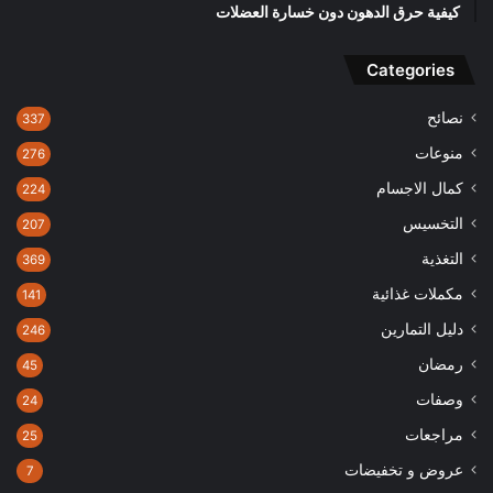
كيفية حرق الدهون دون خسارة العضلات
Categories
نصائح
337
منوعات
276
كمال الاجسام
224
التخسيس
207
التغذية
369
مكملات غذائية
141
دليل التمارين
246
رمضان
45
وصفات
24
مراجعات
25
عروض و تخفيضات
7