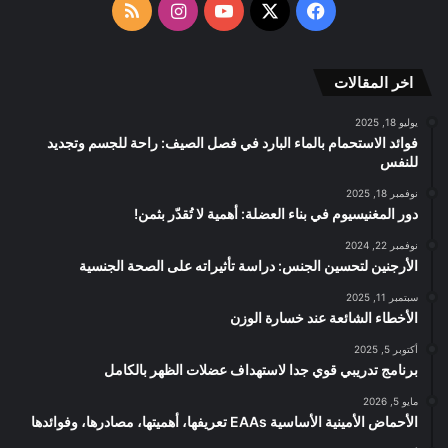
الموقع
‫X
فيسبوك
‫YouTube
انستقرام
ملخص
RSS
الموقع
اخر المقالات
RSS
يوليو 18, 2025
فوائد الاستحمام بالماء البارد في فصل الصيف: راحة للجسم وتجديد
للنفس
نوفمبر 18, 2025
دور المغنيسيوم في بناء العضلة: أهمية لا تُقدّر بثمن!
نوفمبر 22, 2024
الأرجنين لتحسين الجنس: دراسة تأثيراته على الصحة الجنسية
سبتمبر 11, 2025
الأخطاء الشائعة عند خسارة الوزن
أكتوبر 5, 2025
برنامج تدريبي قوي جدا لاستهداف عضلات الظهر بالكامل
مايو 5, 2026
الأحماض الأمينية الأساسية EAAs تعريفها، أهميتها، مصادرها، وفوائدها