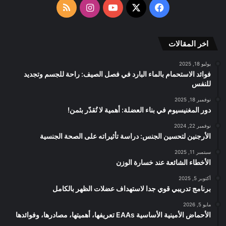
الموقع
‫X
فيسبوك
‫YouTube
انستقرام
ملخص
RSS
الموقع
اخر المقالات
RSS
يوليو 18, 2025
فوائد الاستحمام بالماء البارد في فصل الصيف: راحة للجسم وتجديد
للنفس
نوفمبر 18, 2025
دور المغنيسيوم في بناء العضلة: أهمية لا تُقدّر بثمن!
نوفمبر 22, 2024
الأرجنين لتحسين الجنس: دراسة تأثيراته على الصحة الجنسية
سبتمبر 11, 2025
الأخطاء الشائعة عند خسارة الوزن
أكتوبر 5, 2025
برنامج تدريبي قوي جدا لاستهداف عضلات الظهر بالكامل
مايو 5, 2026
الأحماض الأمينية الأساسية EAAs تعريفها، أهميتها، مصادرها، وفوائدها