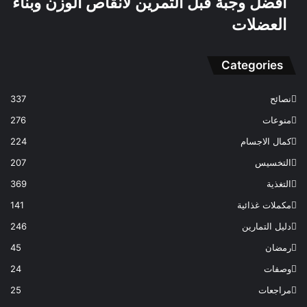
افضل وجبة قبل التمرين لانقاص الوزن وبناء
العضلات
Categories
نصائح
337
منوعات
276
كمال الاجسام
224
التخسيس
207
التغذية
369
مكملات غذائية
141
دليل التمارين
246
رمضان
45
وصفات
24
مراجعات
25