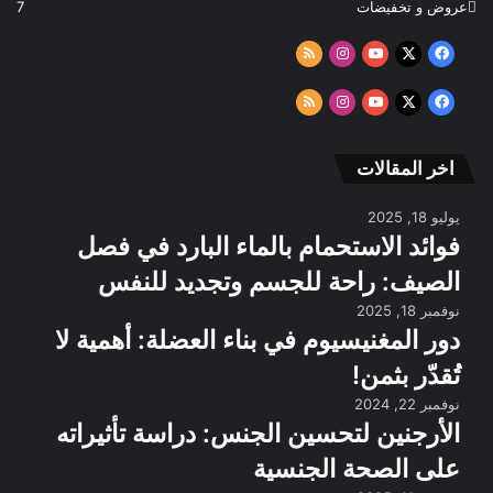
عروض و تخفيضات
7
‫X
فيسبوك
‫YouTube
انستقرام
ملخص
الموقع
‫X
فيسبوك
‫YouTube
انستقرام
ملخص
RSS
الموقع
RSS
اخر المقالات
يوليو 18, 2025
فوائد الاستحمام بالماء البارد في فصل
الصيف: راحة للجسم وتجديد للنفس
نوفمبر 18, 2025
دور المغنيسيوم في بناء العضلة: أهمية لا
تُقدّر بثمن!
نوفمبر 22, 2024
الأرجنين لتحسين الجنس: دراسة تأثيراته
على الصحة الجنسية