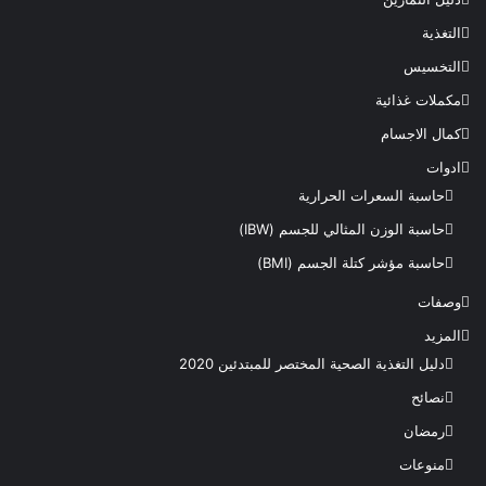
التغذية
التخسيس
مكملات غذائية
كمال الاجسام
ادوات
حاسبة السعرات الحرارية
حاسبة الوزن المثالي للجسم (IBW)
حاسبة مؤشر كتلة الجسم (BMI)
وصفات
المزيد
دليل التغذية الصحية المختصر للمبتدئين 2020​
نصائح
رمضان
منوعات