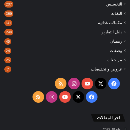
التخسيس
207
التغذية
369
مكملات غذائية
141
دليل التمارين
246
رمضان
45
وصفات
24
مراجعات
25
عروض و تخفيضات
7
‫X
فيسبوك
‫YouTube
انستقرام
ملخص
الموقع
‫X
فيسبوك
‫YouTube
انستقرام
ملخص
RSS
الموقع
اخر المقالات
RSS
يوليو 18, 2025