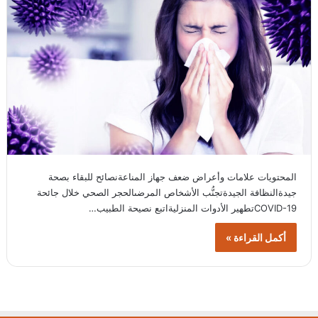
المحتويات علامات وأعراض ضعف جهاز المناعةنصائح للبقاء بصحة
جيدةالنظافة الجيدةتجنُّب الأشخاص المرضىالحجر الصحي خلال جائحة
COVID-19تطهير الأدوات المنزليةاتبع نصيحة الطبيب…
أكمل القراءة »