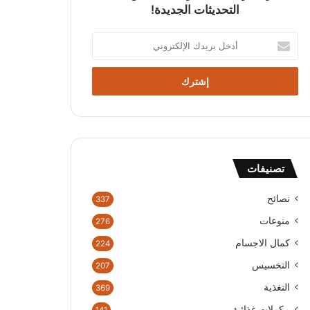
التحديثات الجديدة!
أ
د
خ
ل
ب
ر
ي
د
ك
تصنيفات
ا
ل
إ
نصائح
337
ل
منوعات
276
ك
ت
كمال الاجسام
224
ر
التخسيس
207
و
ن
التغذية
369
ي
مكملات غذائية