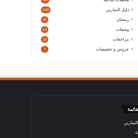
141
دليل التمارين
246
رمضان
45
وصفات
24
مراجعات
25
عروض و تخفيضات
7
قائمة
لتمارين
ة