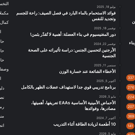
التخ
يوليو 18, 2025
فوائد الاستحمام بالماء البارد في فصل الصيف: راحة للجسم
مكملا
وتجديد للنفس
ن
كمال 
نوفمبر 18, 2025
ا
دور المغنيسيوم في بناء العضلة: أهمية لا تُقدّر بثمن!
حاس
ناء
نوفمبر 22, 2024
الأرجنين لتحسين الجنس: دراسة تأثيراته على الصحة
حاس
الجنسية
حاس
سبتمبر 11, 2025
وصفا
الأخطاء الشائعة عند خسارة الوزن
337
ا
أكتوبر 5, 2025
برنامج تدريبي قوي جدا لاستهداف عضلات الظهر بالكامل
276
دلي
مايو 5, 2026
نصا
224
الأحماض الأمينية الأساسية EAAs تعريفها، أهميتها،
رم
207
مصادرها، وفوائدها
من
369
أكتوبر 7, 2024
10 أطعمة لزيادة الطاقة أثناء التدريب
اتص
141
مايو 5, 2026