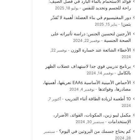
فوائد الاستحمام بالماء البارد في فصل الصيف:
و
T
ق
ا
راحة للجسم وتجديد للنفس
يوليو 18, 2025
دور المغنيسيوم في بناء العضلة: أهمية لا تُقدّر
ك
u
ر
ل
بثمن!
يناير 15, 2025
b
ا
م
الأرجنين لتحسين الجنس: دراسة تأثيراته على
الصحة الجنسية
نوفمبر 22, 2024
e
م
و
الأخطاء الشائعة عند خسارة الوزن
نوفمبر 22,
ق
2024
برنامج تدريبي قوي جدا لاستهداف عضلات الظهر
ع
بالكامل
نوفمبر 14, 2024
R
الأحماض الأمينية الأساسية EAAs تعريفها، أهميتها،
مصادرها، وفوائدها
نوفمبر 4, 2024
S
10 أطعمة لزيادة الطاقة أثناء التدريب
أكتوبر 7,
2024
S
مكمل ليبو زين، المكونات، الفوائد، الأضرار،
الإستخدامات
سبتمبر 30, 2024
كم يحتاج جسمك من البروتين في اليوم؟
سبتمبر
28, 2024