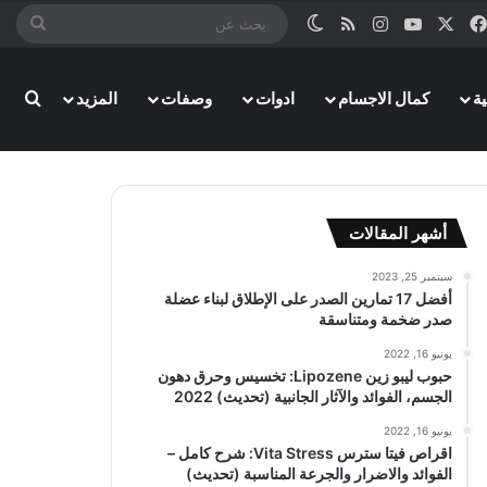
‫X
فيسبوك
‫YouTube
انستقرام
ملخص الموقع RSS
الوضع المظلم
بحث
عن
ة
كمال الاجسام
ادوات
وصفات
المزيد
بحث
أشهر المقالات
سبتمبر 25, 2023
أفضل 17 تمارين الصدر على الإطلاق لبناء عضلة
صدر ضخمة ومتناسقة
يونيو 16, 2022
حبوب ليبو زين Lipozene: تخسيس وحرق دهون
الجسم، الفوائد والآثار الجانبية (تحديث) 2022
يونيو 16, 2022
اقراص فيتا سترس Vita Stress: شرح كامل –
الفوائد والاضرار والجرعة المناسبة (تحديث)