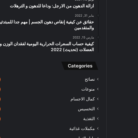
ازالة الدهون من الارجل: وداعا للدهون و الترهلات
يناير 31, 2022
حقائق عن كيفية إنقاص دهون الجسم | مهم جدا للمبتدئي
والمتقدمين
مارس 15, 2022
كيفية حساب السعرات الحرارية اليومية لفقدان الوزن وب
العضلات (تحديث) 2022
Categories
نصائح
منوعات
كمال الاجسام
التخسيس
التغذية
مكملات غذائية