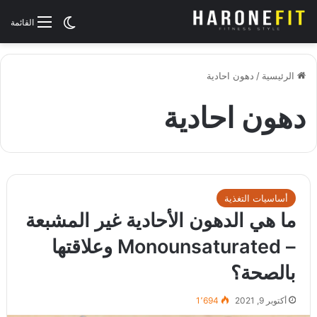
الوضع المظلم
القائمة
الرئيسية
/
دهون احادية
دهون احادية
أساسيات التغذية
ما هي الدهون الأحادية غير المشبعة
– Monounsaturated وعلاقتها
بالصحة؟
أكتوبر 9, 2021
1٬694