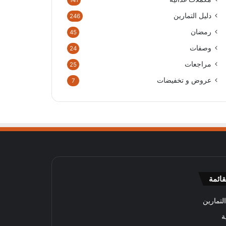
141
دليل التمارين
246
رمضان
45
وصفات
24
مراجعات
25
عروض و تخفيضات
7
قائمة
لتمارين
ة