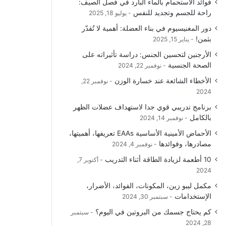
فوائد الاستحمام بالماء البارد في فصل الصيف:
و
T
ق
ا
راحة للجسم وتجديد للنفس
يوليو 18, 2025
دور المغنيسيوم في بناء العضلة: أهمية لا تُقدّر
ك
u
ر
ل
بثمن!
يناير 15, 2025
b
ا
م
الأرجنين لتحسين الجنس: دراسة تأثيراته على
الصحة الجنسية
نوفمبر 22, 2024
e
م
و
الأخطاء الشائعة عند خسارة الوزن
نوفمبر 22,
ق
2024
برنامج تدريبي قوي جدا لاستهداف عضلات الظهر
ع
بالكامل
نوفمبر 14, 2024
R
الأحماض الأمينية الأساسية EAAs تعريفها، أهميتها،
مصادرها، وفوائدها
نوفمبر 4, 2024
S
10 أطعمة لزيادة الطاقة أثناء التدريب
أكتوبر 7,
2024
S
مكمل ليبو زين، المكونات، الفوائد، الأضرار،
الإستخدامات
سبتمبر 30, 2024
كم يحتاج جسمك من البروتين في اليوم؟
سبتمبر
28, 2024