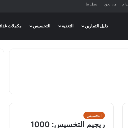
دام
من نحن
اتصل بنا
دليل التمارين
التغذية
التخسيس
مكملات غذائي
التخسيس
ريجيم التخسيس: 1000