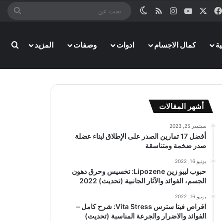
‫X
فيسبوك
‫YouTube
انستقرام
ملخص الموقع RSS
الوضع المظلم
بحث
عن
ة
كمال الاجسام
ادوات
وصفات
المزيد
بحث
أشهر المقالات
سبتمبر 25, 2023
أفضل 17 تمارين الصدر على الإطلاق لبناء عضلة
صدر ضخمة ومتناسقة
يونيو 16, 2022
حبوب ليبو زين Lipozene: تخسيس وحرق دهون
الجسم، الفوائد والآثار الجانبية (تحديث) 2022
يونيو 16, 2022
اقراص فيتا سترس Vita Stress: شرح كامل –
الفوائد والاضرار والجرعة المناسبة (تحديث)