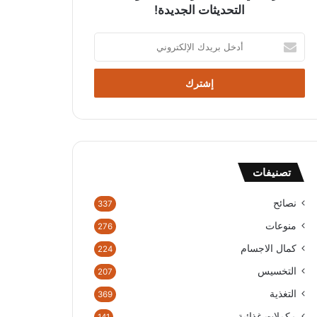
التحديثات الجديدة!
أ
د
خ
ل
ب
ر
ي
د
ك
تصنيفات
ا
ل
إ
نصائح
337
ل
منوعات
276
ك
ت
كمال الاجسام
224
ر
التخسيس
207
و
ن
التغذية
369
ي
مكملات غذائية