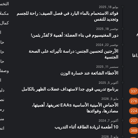
التخ
يوليو 18, 2025
فوائد الاستحمام بالماء البارد في فصل الصيف: راحة للجسم
مكملا
وتجديد للنفس
كمال 
نوفمبر 18, 2025
ا
م
دور المغنيسيوم في بناء العضلة: أهمية لا تُقدّر بثمن!
حاس
نوفمبر 22, 2024
الأرجنين لتحسين الجنس: دراسة تأثيراته على الصحة
حاس
اعا
الجنسية
حاس
سبتمبر 11, 2025
وصفا
الأخطاء الشائعة عند خسارة الوزن
ا
أكتوبر 5, 2025
برنامج تدريبي قوي جدا لاستهداف عضلات الظهر بالكامل
دلي
337
مايو 5, 2026
نصا
276
الأحماض الأمينية الأساسية EAAs تعريفها، أهميتها،
رم
مصادرها، وفوائدها
224
من
207
أكتوبر 7, 2024
10 أطعمة لزيادة الطاقة أثناء التدريب
اتص
369
مايو 5, 2026