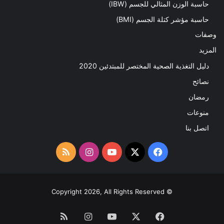
حاسبة الوزن المثالي للجسم (IBW)
حاسبة مؤشر كتلة الجسم (BMI)
وصفات
المزيد
دليل التغذية الصحية المختصر للمبتدئين 2020​
نصائح
رمضان
منوعات
اتصل بنا
‫X
فيسبوك
‫YouTube
انستقرام
ملخص
الموقع
RSS
© Copyright 2026, All Rights Reserved
فيسبوك
‫X
‫YouTube
انستقرام
ملخص