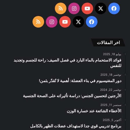
‫X
فيسبوك
‫YouTube
انستقرام
ملخص
الموقع
‫X
فيسبوك
‫YouTube
انستقرام
ملخص
RSS
الموقع
اخر المقالات
RSS
يوليو 18, 2025
فوائد الاستحمام بالماء البارد في فصل الصيف: راحة للجسم وتجديد
للنفس
نوفمبر 18, 2025
دور المغنيسيوم في بناء العضلة: أهمية لا تُقدّر بثمن!
نوفمبر 22, 2024
الأرجنين لتحسين الجنس: دراسة تأثيراته على الصحة الجنسية
سبتمبر 11, 2025
الأخطاء الشائعة عند خسارة الوزن
أكتوبر 5, 2025
برنامج تدريبي قوي جدا لاستهداف عضلات الظهر بالكامل