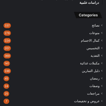
دراسات علمية
Categories
نصائح
337
منوعات
276
كمال الاجسام
224
التخسيس
207
التغذية
369
مكملات غذائية
141
دليل التمارين
246
رمضان
45
وصفات
24
مراجعات
25
عروض و تخفيضات
7