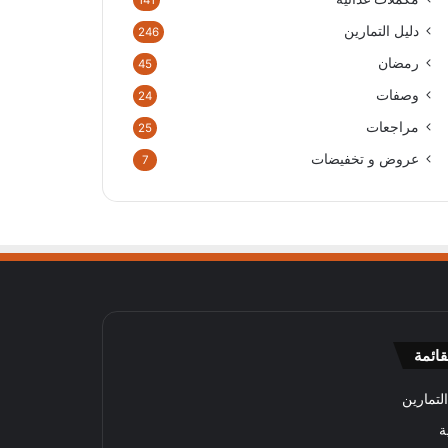
141
دليل التمارين
246
رمضان
45
وصفات
24
مراجعات
25
عروض و تخفيضات
7
قائمة
لتمارين
ة