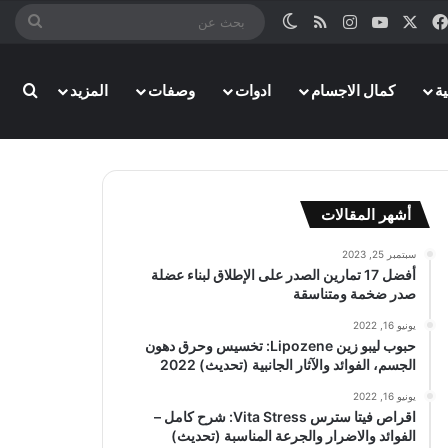
‫X
فيسبوك
‫YouTube
انستقرام
ملخص الموقع RSS
الوضع المظلم
بحث
عن
ة
كمال الاجسام
ادوات
وصفات
المزيد
بحث
أشهر المقالات
سبتمبر 25, 2023
أفضل 17 تمارين الصدر على الإطلاق لبناء عضلة
صدر ضخمة ومتناسقة
يونيو 16, 2022
حبوب ليبو زين Lipozene: تخسيس وحرق دهون
الجسم، الفوائد والآثار الجانبية (تحديث) 2022
يونيو 16, 2022
اقراص فيتا سترس Vita Stress: شرح كامل –
الفوائد والاضرار والجرعة المناسبة (تحديث)