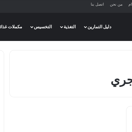
ام
من نحن
اتصل بنا
دليل التمارين
التغذية
التخسيس
مكملات غذائي
جري