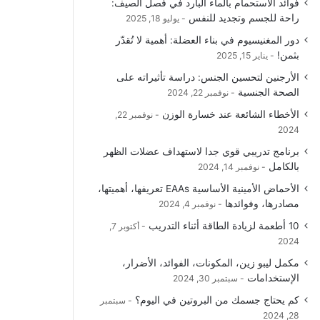
فوائد الاستحمام بالماء البارد في فصل الصيف:
و
T
ق
ا
راحة للجسم وتجديد للنفس
يوليو 18, 2025
دور المغنيسيوم في بناء العضلة: أهمية لا تُقدّر
ك
u
ر
ل
بثمن!
يناير 15, 2025
b
ا
م
الأرجنين لتحسين الجنس: دراسة تأثيراته على
الصحة الجنسية
نوفمبر 22, 2024
e
م
و
الأخطاء الشائعة عند خسارة الوزن
نوفمبر 22,
ق
2024
برنامج تدريبي قوي جدا لاستهداف عضلات الظهر
ع
بالكامل
نوفمبر 14, 2024
R
الأحماض الأمينية الأساسية EAAs تعريفها، أهميتها،
مصادرها، وفوائدها
نوفمبر 4, 2024
S
10 أطعمة لزيادة الطاقة أثناء التدريب
أكتوبر 7,
2024
S
مكمل ليبو زين، المكونات، الفوائد، الأضرار،
الإستخدامات
سبتمبر 30, 2024
كم يحتاج جسمك من البروتين في اليوم؟
سبتمبر
28, 2024