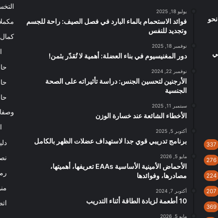
التخ
يوليو 18, 2025
نحو
فوائد الاستحمام بالماء البارد في فصل الصيف: راحة للجسم
مكملا
وتجديد للنفس
كمال 
نوفمبر 18, 2025
ا
لي
دور المغنيسيوم في بناء العضلة: أهمية لا تُقدّر بثمن!
حاس
نوفمبر 22, 2024
الأرجنين لتحسين الجنس: دراسة تأثيراته على الصحة
حاس
الجنسية
حاس
سبتمبر 11, 2025
وصفا
الأخطاء الشائعة عند خسارة الوزن
ا
أكتوبر 5, 2025
برنامج تدريبي قوي جدا لاستهداف عضلات الظهر بالكامل
دلي
337
مايو 5, 2026
نصا
276
الأحماض الأمينية الأساسية EAAs تعريفها، أهميتها،
رم
مصادرها، وفوائدها
224
من
207
أكتوبر 7, 2024
10 أطعمة لزيادة الطاقة أثناء التدريب
اتص
369
مايو 5, 2026