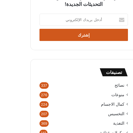
التحديثات الجديدة!
أ
د
خ
ل
ب
ر
ي
د
ك
تصنيفات
ا
ل
إ
نصائح
337
ل
منوعات
276
ك
ت
كمال الاجسام
224
ر
التخسيس
207
و
ن
التغذية
369
ي
مكملات غذائية