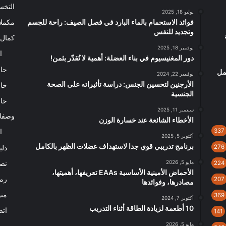
التخ
يوليو 18, 2025
فوائد الاستحمام بالماء البارد في فصل الصيف: راحة للجسم
مكملا
وتجديد للنفس
كمال 
نوفمبر 18, 2025
ا
دور المغنيسيوم في بناء العضلة: أهمية لا تُقدّر بثمن!
حاس
مل
نوفمبر 22, 2024
الأرجنين لتحسين الجنس: دراسة تأثيراته على الصحة
حاس
الجنسية
حاس
سبتمبر 11, 2025
وصفا
الأخطاء الشائعة عند خسارة الوزن
337
ا
أكتوبر 5, 2025
برنامج تدريبي قوي جدا لاستهداف عضلات الظهر بالكامل
276
دلي
مايو 5, 2026
نصا
224
الأحماض الأمينية الأساسية EAAs تعريفها، أهميتها،
رم
207
مصادرها، وفوائدها
من
369
أكتوبر 7, 2024
10 أطعمة لزيادة الطاقة أثناء التدريب
اتص
141
مايو 5, 2026