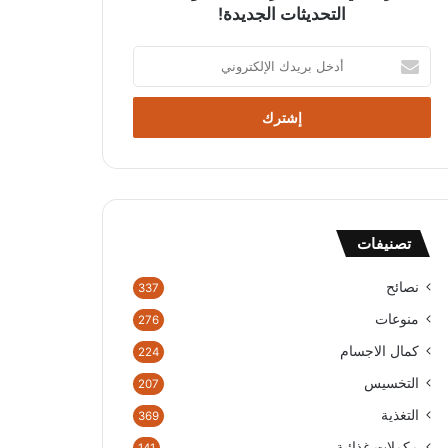
التحديثات الجديدة!
أ
د
خ
ل
ب
ر
ي
د
ك
تصنيفات
ا
ل
إ
نصائح
337
ل
منوعات
276
ك
ت
كمال الاجسام
224
ر
التخسيس
207
و
ن
التغذية
369
ي
مكملات غذائية