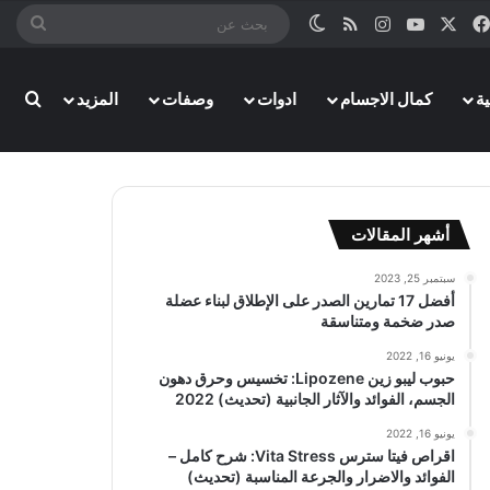
‫X
فيسبوك
‫YouTube
انستقرام
ملخص الموقع RSS
الوضع المظلم
بحث
عن
ة
كمال الاجسام
ادوات
وصفات
المزيد
بحث
أشهر المقالات
سبتمبر 25, 2023
أفضل 17 تمارين الصدر على الإطلاق لبناء عضلة
صدر ضخمة ومتناسقة
يونيو 16, 2022
حبوب ليبو زين Lipozene: تخسيس وحرق دهون
الجسم، الفوائد والآثار الجانبية (تحديث) 2022
يونيو 16, 2022
اقراص فيتا سترس Vita Stress: شرح كامل –
الفوائد والاضرار والجرعة المناسبة (تحديث)