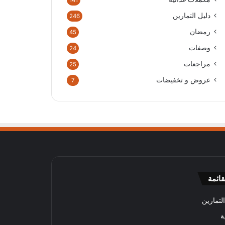
141
دليل التمارين
246
رمضان
45
وصفات
24
مراجعات
25
عروض و تخفيضات
7
قائمة
لتمارين
ة