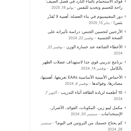
فوائد الاستحمام بالماء البارد في فصل الصيف:
و
T
ق
ا
راحة للجسم وتجديد للنفس
يوليو 18, 2025
دور المغنيسيوم في بناء العضلة: أهمية لا تُقدّر
ك
u
ر
ل
بثمن!
يناير 15, 2025
b
ا
م
الأرجنين لتحسين الجنس: دراسة تأثيراته على
الصحة الجنسية
نوفمبر 22, 2024
e
م
و
الأخطاء الشائعة عند خسارة الوزن
نوفمبر 22,
ق
2024
برنامج تدريبي قوي جدا لاستهداف عضلات الظهر
ع
بالكامل
نوفمبر 14, 2024
R
الأحماض الأمينية الأساسية EAAs تعريفها، أهميتها،
مصادرها، وفوائدها
نوفمبر 4, 2024
S
10 أطعمة لزيادة الطاقة أثناء التدريب
أكتوبر 7,
2024
S
مكمل ليبو زين، المكونات، الفوائد، الأضرار،
الإستخدامات
سبتمبر 30, 2024
كم يحتاج جسمك من البروتين في اليوم؟
سبتمبر
28, 2024