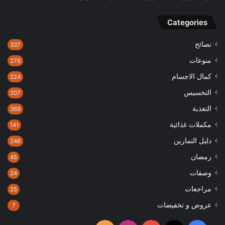
Categories
نصائح
337
منوعات
276
كمال الاجسام
224
التخسيس
207
التغذية
369
مكملات غذائية
141
دليل التمارين
246
رمضان
45
وصفات
24
مراجعات
25
عروض و تخفيضات
7