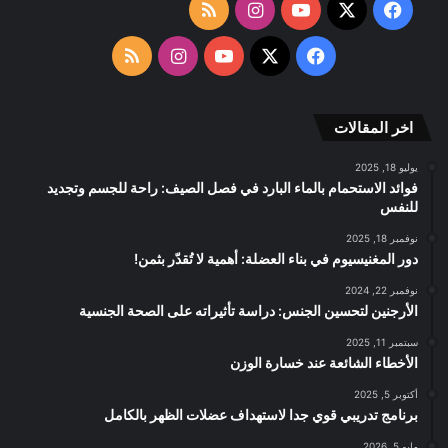
‫X
فيسبوك
‫YouTube
انستقرام
ملخص
الموقع
‫X
فيسبوك
‫YouTube
انستقرام
ملخص
RSS
الموقع
اخر المقالات
RSS
يوليو 18, 2025
فوائد الاستحمام بالماء البارد في فصل الصيف: راحة للجسم وتجديد
للنفس
نوفمبر 18, 2025
دور المغنيسيوم في بناء العضلة: أهمية لا تُقدّر بثمن!
نوفمبر 22, 2024
الأرجنين لتحسين الجنس: دراسة تأثيراته على الصحة الجنسية
سبتمبر 11, 2025
الأخطاء الشائعة عند خسارة الوزن
أكتوبر 5, 2025
برنامج تدريبي قوي جدا لاستهداف عضلات الظهر بالكامل
مايو 5, 2026