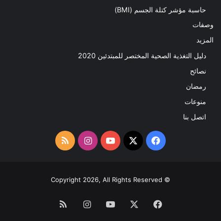
حاسبة مؤشر كتلة الجسم (BMI)
وصفات
المزيد
دليل التغذية الصحية المختصر للمبتدئين 2020​
نصائح
رمضان
منوعات
اتصل بنا
‫X
فيسبوك
‫YouTube
انستقرام
ملخص
الموقع
RSS
© Copyright 2026, All Rights Reserved
فيسبوك
‫X
‫YouTube
انستقرام
ملخص