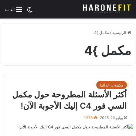
الوضع المظلم
القائمة
الرئيسية
/
مكمل }4
مكمل }4
مكملات غذائية
أكثر الأسئلة المطروحة حول مكمل
السي فور C4 إليك الأجوبة الآن!
يوليو 23, 2025
1٬673