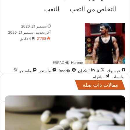
التخلص من التعب
التعب
سبتمبر 21, 2020
آخر تحديث: سبتمبر 21, 2020
2٬798
4 دقائق
ERRACHKI Harone
فيسبوك
‫X
لينكدإن
ماسنجر
ماسنجر
واتساب
تيلقرام
مقالات ذات صلة