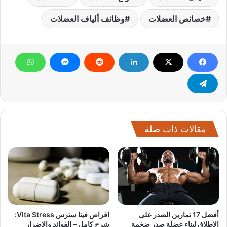
خصائص العضلات
وظائف ألياف العضلات
مقالات ذات صلة
أفضل 17 تمارين الصدر على
اقراص فيتا سترس Vita Stress:
الإطلاق لبناء عضلة صدر ضخمة
شرح كامل – الفوائد والاضرار