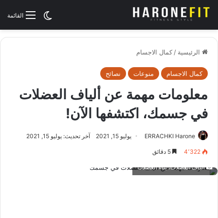
الوضع المظلم
القائمة
الرئيسية
/
كمال الاجسام
كمال الاجسام
منوعات
نصائح
معلومات مهمة عن ألياف العضلات
في جسمك، اكتشفها الآن!
ERRACHKI Harone
يوليو 15, 2021
آخر تحديث: يوليو 15, 2021
4٬322
5 دقائق
ألياف العضلات، بناء العضلات