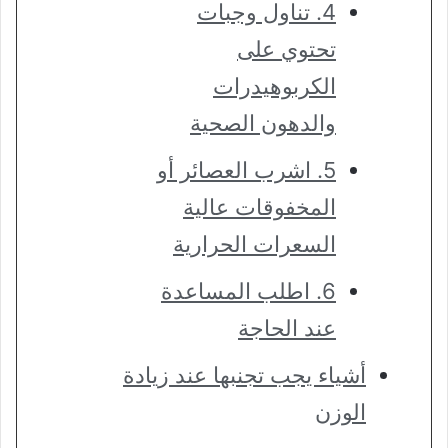
4. تناول وجبات
تحتوي على
الكربوهيدرات
والدهون الصحية
5. اشرب العصائر أو
المخفوقات عالية
السعرات الحرارية
6. اطلب المساعدة
عند الحاجة
أشياء يجب تجنبها عند زيادة
الوزن