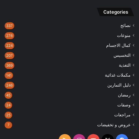
Categories
نصائح
337
منوعات
276
كمال الاجسام
224
التخسيس
207
التغذية
369
مكملات غذائية
141
دليل التمارين
246
رمضان
45
وصفات
24
مراجعات
25
عروض و تخفيضات
7