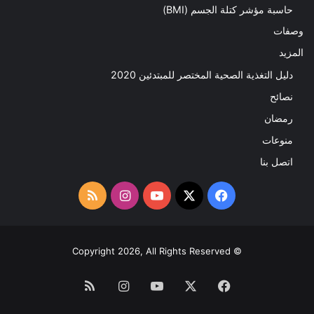
حاسبة مؤشر كتلة الجسم (BMI)
وصفات
المزيد
دليل التغذية الصحية المختصر للمبتدئين 2020​
نصائح
رمضان
منوعات
اتصل بنا
‫X
فيسبوك
‫YouTube
انستقرام
ملخص
الموقع
RSS
© Copyright 2026, All Rights Reserved
فيسبوك
‫X
‫YouTube
انستقرام
ملخص