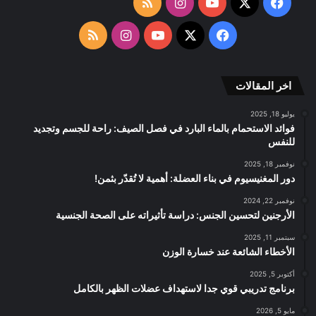
‫X
فيسبوك
‫YouTube
انستقرام
ملخص
الموقع
‫X
فيسبوك
‫YouTube
انستقرام
ملخص
RSS
الموقع
اخر المقالات
RSS
يوليو 18, 2025
فوائد الاستحمام بالماء البارد في فصل الصيف: راحة للجسم وتجديد
للنفس
نوفمبر 18, 2025
دور المغنيسيوم في بناء العضلة: أهمية لا تُقدّر بثمن!
نوفمبر 22, 2024
الأرجنين لتحسين الجنس: دراسة تأثيراته على الصحة الجنسية
سبتمبر 11, 2025
الأخطاء الشائعة عند خسارة الوزن
أكتوبر 5, 2025
برنامج تدريبي قوي جدا لاستهداف عضلات الظهر بالكامل
مايو 5, 2026