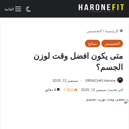
الوضع المظلم
القائمة
الرئيسية
/
التخسيس
التخسيس
نصائح
متى يكون افضل وقت لوزن
الجسم؟
ERRACHKI Harone
سبتمبر 12, 2020
آخر تحديث: سبتمبر 12, 2020
1٬832
4 دقائق