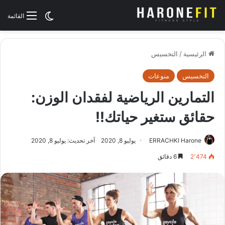
الوضع المظلم
القائمة
الرئيسية
/
التخسيس
التخسيس
منوعات
التمارين الرياضية لفقدان الوزن:
حقائق ستغير حياتك!!
ERRACHKI Harone
يوليو 8, 2020
آخر تحديث: يوليو 8, 2020
2٬474
6 دقائق