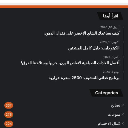
اقرأ أيضا
أبريل 10, 2020
كيف يساعدك الشاي الاخضر على فقدان الدهون
أكتوبر 15, 2020
الكيتو دايت: دليل كامل للمبتدئين
يناير 6, 2021
أفضل العادات الصباحية لانقاص الوزن، جربها وستلاحظ الفرق!
يونيو 4, 2024
برنامج غذائي للتنشيف: 2500 سعرة حرارية
Categories
نصائح
337
منوعات
276
كمال الاجسام
224