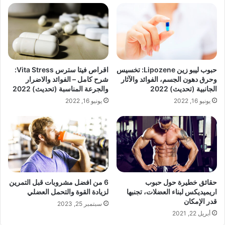
حبوب ليبو زين Lipozene: تخسيس
اقراص فيتا سترس Vita Stress:
وحرق دهون الجسم، الفوائد والآثار
شرح كامل – الفوائد والاضرار
الجانبية (تحديث) 2022
والجرعة المناسبة (تحديث) 2022
يونيو 16, 2022
يونيو 16, 2022
حقائق خطيرة حول حبوب
6 من افضل مشروبات قبل التمرين
اريميديكس لبناء العضلات، تجنبها
لزيادة القوة والتحمل العضلي
قدر الإمكان
سبتمبر 25, 2023
أبريل 22, 2021