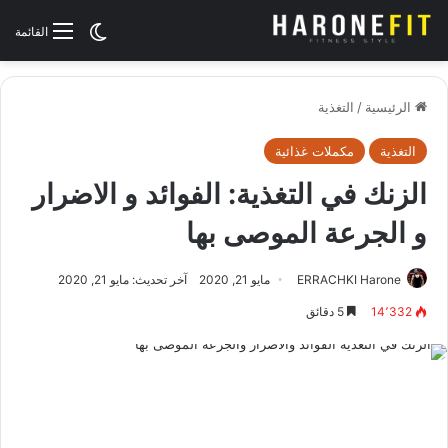
الوضع المظلم
القائمة
الرئيسية
/
التغذية
التغذية
مكملات غذائية
الزنك في التغذية: الفوائد و الاضرار
و الجرعة الموصى بها
ERRACHKI Harone
مايو 21, 2020
آخر تحديث: مايو 21, 2020
14٬332
5 دقائق