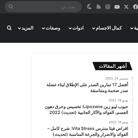
‫X
فيسبوك
‫YouTube
انستقرام
ملخص الموقع RSS
الوضع المظلم
بحث
عن
بحث
ة
كمال الاجسام
ادوات
وصفات
المزيد
أشهر المقالات
سبتمبر 25, 2023
أفضل 17 تمارين الصدر على الإطلاق لبناء عضلة
صدر ضخمة ومتناسقة
يونيو 16, 2022
حبوب ليبو زين Lipozene: تخسيس وحرق دهون
الجسم، الفوائد والآثار الجانبية (تحديث) 2022
يونيو 16, 2022
اقراص فيتا سترس Vita Stress: شرح كامل –
الفوائد والاضرار والجرعة المناسبة (تحديث)