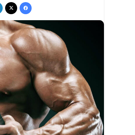
فيسبوك
‫X