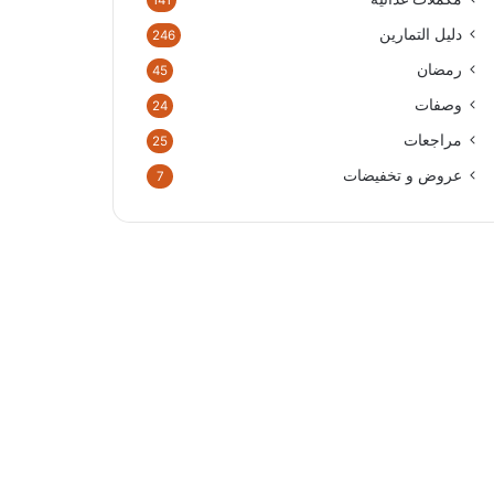
141
دليل التمارين
246
رمضان
45
وصفات
24
مراجعات
25
عروض و تخفيضات
7