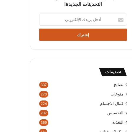
التحديثات الجديدة!
أدخل
بريدك
الإلكتروني
تصنيفات
نصائح
337
منوعات
276
كمال الاجسام
224
التخسيس
207
التغذية
369
مكملات غذائية