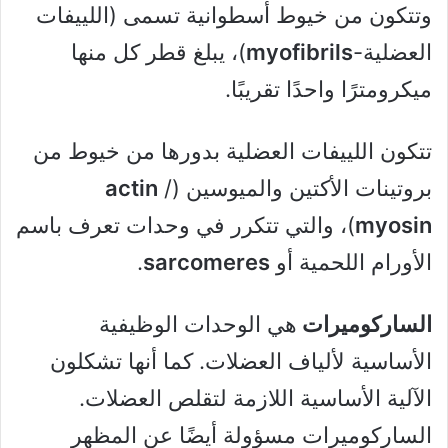
وتتكون من خيوط أسطوانية تسمى (اللييفات
العضلية-
myofibrils
)، يبلغ قطر كل منها
ميكرومترًا واحدًا تقريبًا.
تتكون اللييفات العضلية بدورها من خيوط من
بروتينات الأكتين والميوسين (
/
actin
myosin
)، والتي تتكرر في وحدات تعرف باسم
الأورام اللحمية أو
sarcomeres
.
الساركوميرات
هي الوحدات الوظيفية
الأساسية لألياف العضلات. كما أنها تشكلون
الآلية الأساسية اللازمة لتقلص العضلات.
الساركوميرات مسؤولة أيضًا عن المظهر