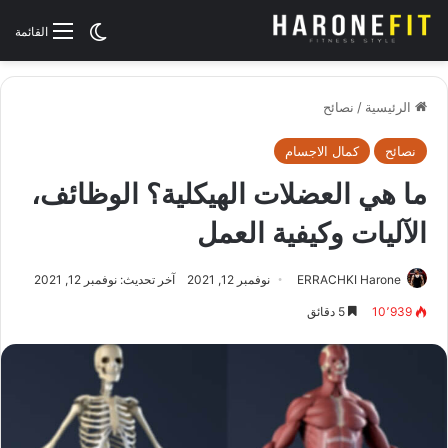
الوضع المظلم
القائمة
الرئيسية
/
نصائح
نصائح
كمال الاجسام
ما هي العضلات الهيكلية؟ الوظائف،
الآليات وكيفية العمل
ERRACHKI Harone
نوفمبر 12, 2021
آخر تحديث: نوفمبر 12, 2021
10٬939
5 دقائق